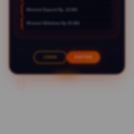
Minimal Deposit Rp. 10.000
Minimal Withdraw Rp 25.000
LOGIN
DAFTAR
Layer Popup Close
JEBOLTOTO: Link Situ
TOTO Slot Gacor Terpercaya
dan Bandar Togel Asia
Terpopuler