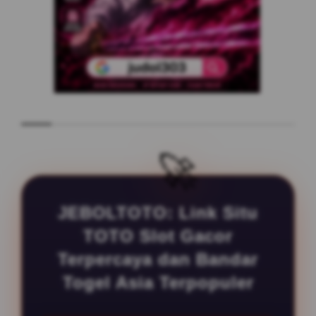
JEBOLTOTO: Link Situ
TOTO Slot Gacor
Terpercaya dan Bandar
Togel Asia Terpopuler