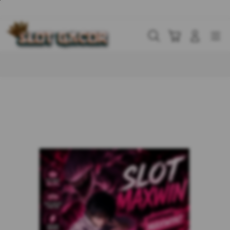
Skip
to
content
Cari
Troli
Login
Navigation
Buka Info Lebih Lanjut