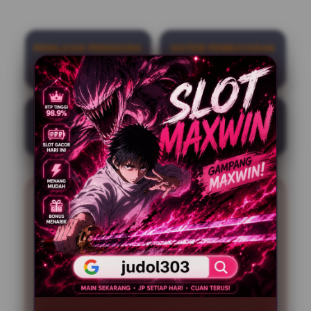
PENILAIAN PENGGUNA
SISTEM PEMBAYARAN
120.123.003
5 Metode
LAYANAN SUPPORT
SISTEM
24/7
Pragmatic Play
JEBOLTOTO
adalah bandar togel Asia terpopuler
dan link situs TOTO slot gacor terpercaya. Kami
menyediakan pasaran togel resmi terlengkap,
game slot online gampang menang, serta
transaksi aman dengan layanan online 24 jam
nonstop setiap hari!