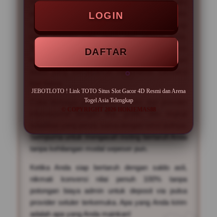
SLOT DEMO hadir sebagai solusi cerdas satu
atap untuk Anda! Kami menyediakan akses gratis
LOGIN
ke ribuan simulator mesin slot online terlengkap
untuk menguji pola, ritme, dan strategi Anda.
Tidak hanya sebagai tempat latihan, platform
DAFTAR
kami juga terintegrasi dengan gerbang taruhan
resmi yang menawarkan kemudahan transaksi
luar biasa.
JEBOTLOTO ! Link TOTO Situs Slot Gacor 4D Resmi dan Arena
Togel Asia Telengkap
Coba berbagai judul game populer dari provider
© COPYRIGHT 2026 HOKIEMAS88
internasional dengan fitur, grafik, dan tingkat
volatilitas yang persis sama dengan versi aslinya.
Sempurna untuk mengasah insting bertaruh Anda
tanpa kehilangan modal sepeser pun.
Ketika Anda siap bertaruh dengan saldo asli,
nikmati konversi nilai penuh 100% tanpa
potongan biaya admin untuk deposit via pulsa
provider seluler terkemuka. Apa yang Anda kirim
adalah apa yang Anda mainkan!