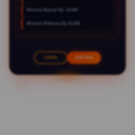
Minimal Deposit Rp. 10.000
Minimal Withdraw Rp 25.000
LOGIN
DAFTAR
Layer Popup Close
JEBOLTOTO: Link Situ
TOTO Slot Gacor Terpercaya
dan Bandar Togel Asia
Terpopuler