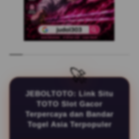
JEBOLTOTO: Link Situ
TOTO Slot Gacor
Terpercaya dan Bandar
Togel Asia Terpopuler