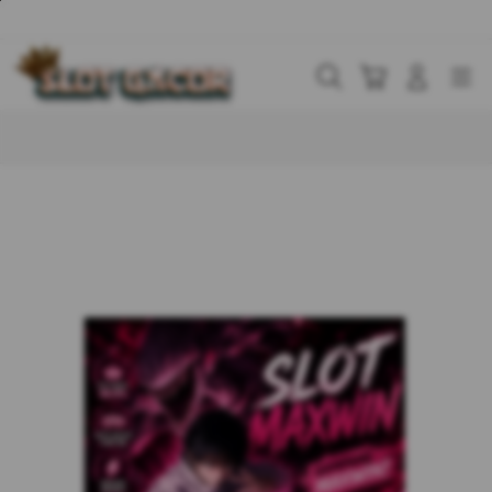
Skip
to
content
Cari
Troli
Login
Navigation
Buka Info Lebih Lanjut