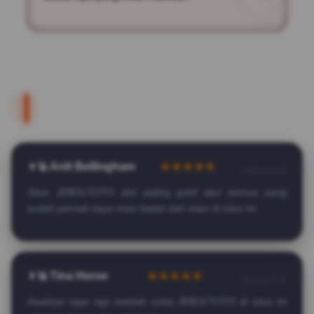
ULASAN TERBARU KOMUNITAS
JEBOLTOTO
Ardi Bellingham
★★★★★
2026-07-18
Situs JEBOLTOTO slot paling gokil dari semua yang
sudah pernah saya main betah dah main di situs ini
Tina Horse
★★★★★
2026-07-12
Awalnya ragu tapi setelah coba JEBOLTOTO di situs ini