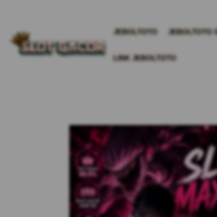
Skip
to
content
JEBOLTOTO
JEBOLTOTO 
LINK JEBOLTOTO
Buka Info Lebih Lanjut