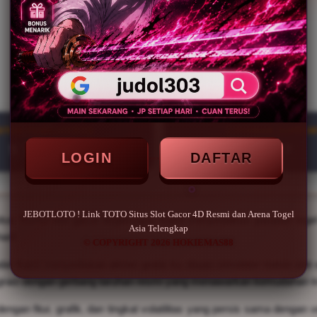
OTO Slot Gacor Terpercay
Terpopuler
ISTEM PEMBAYARAN
LAYANAN SUPPOR
5 Metode
24/7
LOGIN
DAFTAR
JEBOTLOTO ! Link TOTO Situs Slot Gacor 4D Resmi dan Arena Togel
 situs TOTO slot gacor terpercaya. Kami menyediakan pasaran toge
Asia Telengkap
ari!
© COPYRIGHT 2026 HOKIEMAS88
 Kami menyediakan akses gratis ke ribuan simulator mesin slot onl
ntegrasi dengan gerbang taruhan resmi yang menawarkan kemudahan tr
dengan fitur, grafik, dan tingkat volatilitas yang persis sama denga