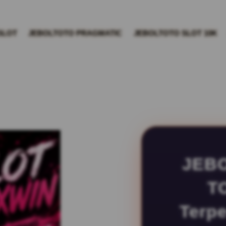
SLOT
JEBOLTOTO PRAGMATIC
JEBOLTOTO SLOT 10K
JEBO
T
Terp