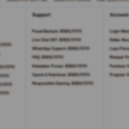
Support
Account
Pusat Bantuan JEBOLTOTO
Login Me
Live Chat 24/7 JEBOLTOTO
Daftar Ak
OLTOTO
WhatsApp Support JEBOLTOTO
Lupa Pas
k
FAQ JEBOLTOTO
Riwayat T
Kebijakan Privasi JEBOLTOTO
Panduan V
BOLTOTO
Syarat & Ketentuan JEBOLTOTO
Program 
LTOTO
Responsible Gaming JEBOLTOTO
OLTOTO
LTOTO