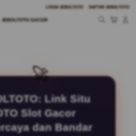
LOGIN JEBOLTOTO
DAFTAR JEBOLTOTO
Cari
Troli
Login/Sign-Up
JEBOLTOTO GACOR
Cari
LTOTO: Link Situ
OTO Slot Gacor
ercaya dan Bandar