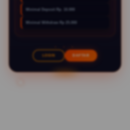
Minimal Deposit Rp. 10.000
Minimal Withdraw Rp 25.000
LOGIN
DAFTAR
Layer Popup Close
JEBOLTOTO: Link Situ
TOTO Slot Gacor Terpercaya
dan Bandar Togel Asia
Terpopuler