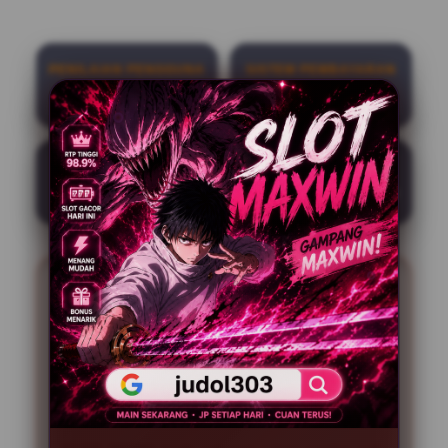
PENILAIAN PENGGUNA
SISTEM PEMBAYARAN
120.123.003
5 Metode
LAYANAN SUPPORT
SISTEM
24/7
Pragmatic Play
JEBOLTOTO
adalah bandar togel Asia terpopuler
dan link situs TOTO slot gacor terpercaya. Kami
menyediakan pasaran togel resmi terlengkap,
game slot online gampang menang, serta
transaksi aman dengan layanan online 24 jam
nonstop setiap hari!