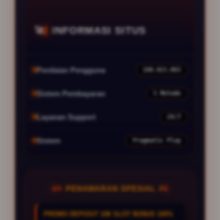
INFORMASI SITUS
Penilaian Pengguna
100.023.003
Sistem Pembayaran
5 Metode
Layanan Support
24/7
Sistem
Pragmatic Play
PENAWARAN SPESIAL
PROMO DEPOSIT 10K SLOT BONUS 100%