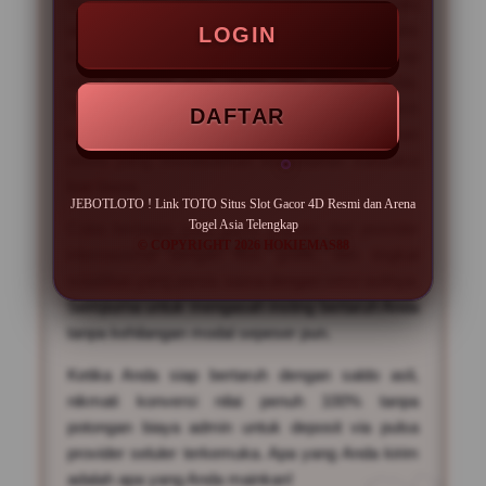
SLOT DEMO hadir sebagai solusi cerdas satu
atap untuk Anda! Kami menyediakan akses gratis
LOGIN
ke ribuan simulator mesin slot online terlengkap
untuk menguji pola, ritme, dan strategi Anda.
Tidak hanya sebagai tempat latihan, platform
DAFTAR
kami juga terintegrasi dengan gerbang taruhan
resmi yang menawarkan kemudahan transaksi
luar biasa.
JEBOTLOTO ! Link TOTO Situs Slot Gacor 4D Resmi dan Arena
Togel Asia Telengkap
Coba berbagai judul game populer dari provider
© COPYRIGHT 2026 HOKIEMAS88
internasional dengan fitur, grafik, dan tingkat
volatilitas yang persis sama dengan versi aslinya.
Sempurna untuk mengasah insting bertaruh Anda
tanpa kehilangan modal sepeser pun.
Ketika Anda siap bertaruh dengan saldo asli,
nikmati konversi nilai penuh 100% tanpa
potongan biaya admin untuk deposit via pulsa
provider seluler terkemuka. Apa yang Anda kirim
adalah apa yang Anda mainkan!