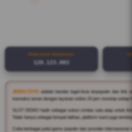
Layer Popup Close
JEBOLTOTO: Link Situ T
PENILAIAN PENGGUNA
S
120.123.003
JEBOLTOTO
adalah bandar togel Asia terpopuler dan link
transaksi aman dengan layanan online 24 jam nonstop setiap h
SLOT DEMO hadir sebagai solusi cerdas satu atap untuk Anda!
Tidak hanya sebagai tempat latihan, platform kami juga teri
Coba berbagai judul game populer dari provider internasional 