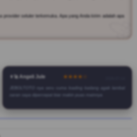
sa provider seluler terkemuka. Apa yang Anda kirim adalah apa
Angeli Jule
★★★★☆
2026-07-14
JEBOLTOTO nya seru cuma loading kadang agak lambat
saran saya dipercepat biar makin puas mainnya