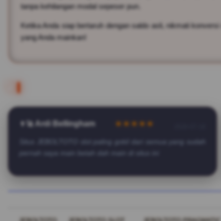
tanpa kehilangan modal sepeser pun.
Ketika Anda siap bertaruh dengan saldo asli, nikmati konvers
yang Anda mainkan!
ULASAN TERBARU KOMUNITAS 
Ardi Bellingham
★★★★★
2026-07-18
Situs JEBOLTOTO slot paling gokil dari semua yang sudah
pernah saya main betah dah main di situs ini
JEBOLTOTO
JEBOLTOTO SLOT
JEBOLTOTO PRAGMATI