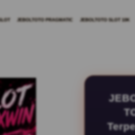
SLOT
JEBOLTOTO PRAGMATIC
JEBOLTOTO SLOT 10K
JEBO
T
Terp