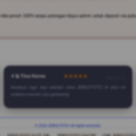
i nilai penuh 100% tanpa potongan biaya admin untuk deposit via pul
JEBOLTOTO
Tina Horse
★★★★★
2026-07-12
Awalnya ragu tapi setelah coba JEBOLTOTO di situs ini
soalnya maxwin nya gampang
© 2026 JEBOLTOTO. All rights reserved.
C
JEBOLTOTO SLOT 10K
JEBOLTOTO GACOR
LINK JEBOLTOTO