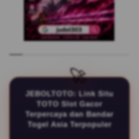
JEBOLTOTO: Link Situ
TOTO Slot Gacor
Terpercaya dan Bandar
Togel Asia Terpopuler