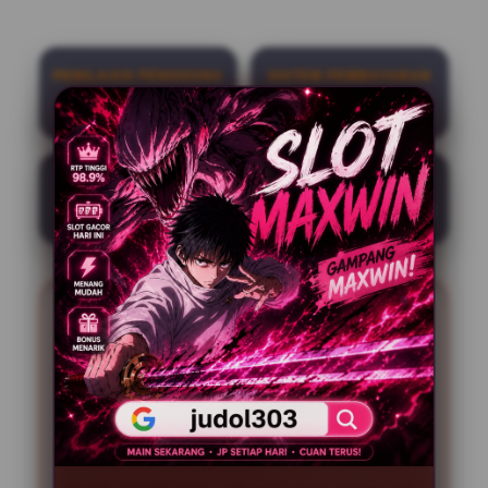
PENILAIAN PENGGUNA
SISTEM PEMBAYARAN
120.123.003
5 Metode
LAYANAN SUPPORT
SISTEM
24/7
Pragmatic Play
JEBOLTOTO
adalah bandar togel Asia terpopuler
dan link situs TOTO slot gacor terpercaya. Kami
menyediakan pasaran togel resmi terlengkap,
game slot online gampang menang, serta
transaksi aman dengan layanan online 24 jam
nonstop setiap hari!