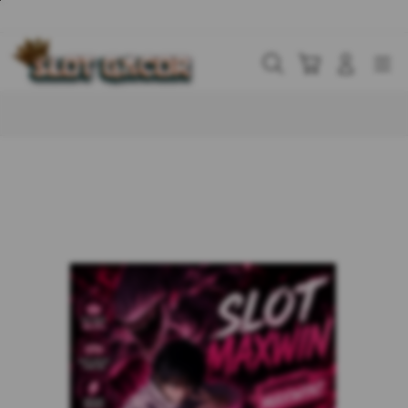
Skip
to
content
Cari
Troli
Login
Navigation
Buka Info Lebih Lanjut