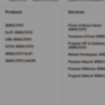
Footer Navigation
Products
Services
JEBOLTOTO
Promo & Bonus Harian
JEBOLTOTO
SLOT JEBOLTOTO
Turnamen & Event JEB
LINK JEBOLTOTO
Program VIP & Cashbac
SITUS JEBOLTOTO
JEBOLTOTO
JEBOLTOTO SLOT
Metode Pembayaran JE
JEBOLTOTO GACOR
Panduan Deposit JEBO
Panduan Withdraw JEB
Program Referral JEBO