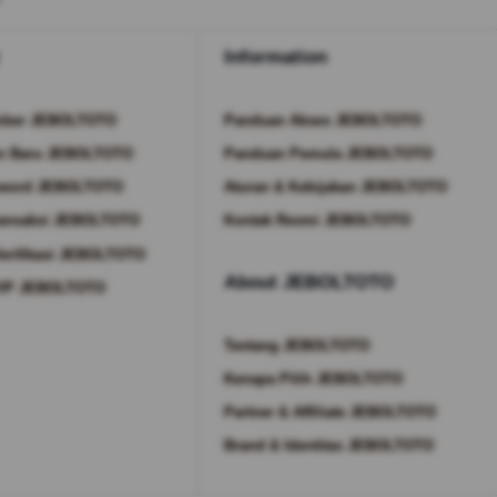
Information
mber JEBOLTOTO
Panduan Akses JEBOLTOTO
un Baru JEBOLTOTO
Panduan Pemula JEBOLTOTO
sword JEBOLTOTO
Aturan & Kebijakan JEBOLTOTO
ransaksi JEBOLTOTO
Kontak Resmi JEBOLTOTO
erifikasi JEBOLTOTO
About JEBOLTOTO
VIP JEBOLTOTO
Tentang JEBOLTOTO
Kenapa Pilih JEBOLTOTO
Partner & Affiliate JEBOLTOTO
Brand & Identitas JEBOLTOTO