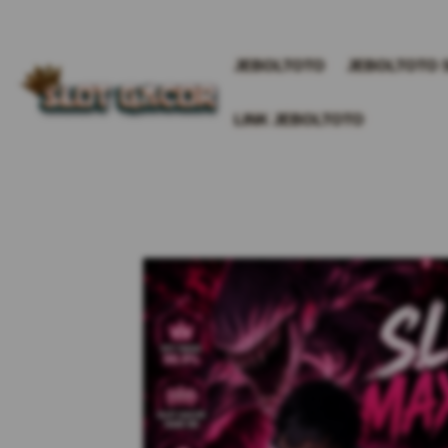
Skip
to
content
JEBOLTOTO
JEBOLTOTO 
LINK JEBOLTOTO
Buka Info Lebih Lanjut