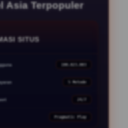
l Asia Terpopuler
MASI SITUS
ngguna
100.023.003
ayaran
5 Metode
ort
24/7
Pragmatic Play