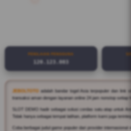
Layer Popup Close
JEBOLTOTO: Link Situ T
PENILAIAN PENGGUNA
S
120.123.003
JEBOLTOTO
adalah bandar togel Asia terpopuler dan link
transaksi aman dengan layanan online 24 jam nonstop setiap h
SLOT DEMO hadir sebagai solusi cerdas satu atap untuk Anda!
Tidak hanya sebagai tempat latihan, platform kami juga teri
Coba berbagai judul game populer dari provider internasional 