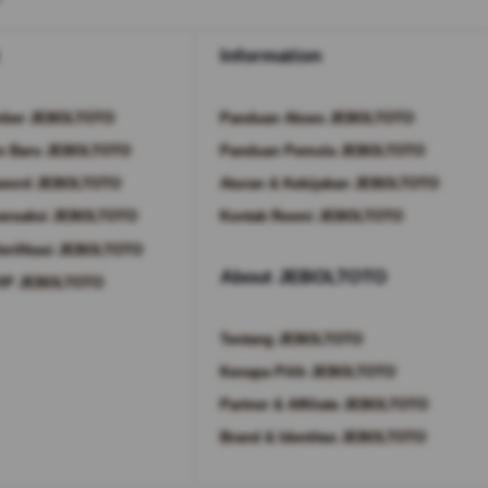
Information
mber JEBOLTOTO
Panduan Akses JEBOLTOTO
un Baru JEBOLTOTO
Panduan Pemula JEBOLTOTO
sword JEBOLTOTO
Aturan & Kebijakan JEBOLTOTO
ransaksi JEBOLTOTO
Kontak Resmi JEBOLTOTO
erifikasi JEBOLTOTO
About JEBOLTOTO
VIP JEBOLTOTO
Tentang JEBOLTOTO
Kenapa Pilih JEBOLTOTO
Partner & Affiliate JEBOLTOTO
Brand & Identitas JEBOLTOTO