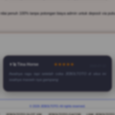
i nilai penuh 100% tanpa potongan biaya admin untuk deposit via pul
JEBOLTOTO
Tina Horse
★★★★★
2026-07-12
Awalnya ragu tapi setelah coba JEBOLTOTO di situs ini
soalnya maxwin nya gampang
© 2026 JEBOLTOTO. All rights reserved.
C
JEBOLTOTO SLOT 10K
JEBOLTOTO GACOR
LINK JEBOLTOTO