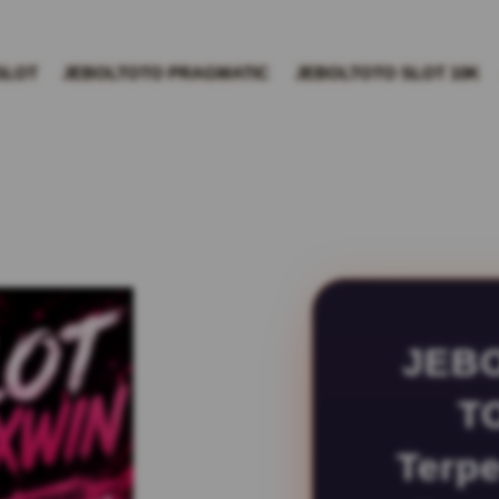
SLOT
JEBOLTOTO PRAGMATIC
JEBOLTOTO SLOT 10K
JEBO
T
Terp