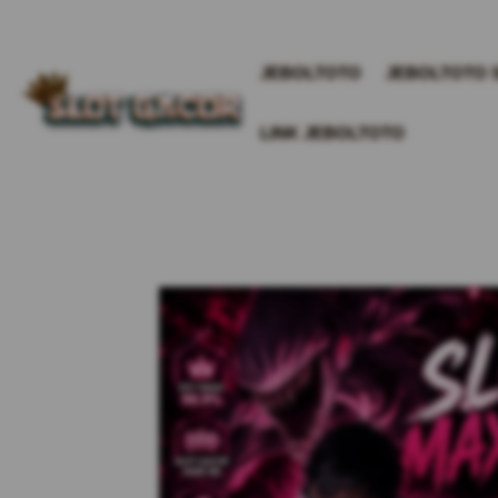
Skip
to
content
JEBOLTOTO
JEBOLTOTO 
LINK JEBOLTOTO
Buka Info Lebih Lanjut