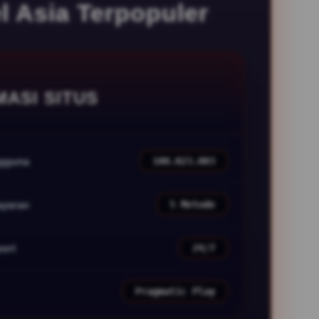
l Asia Terpopuler
MASI SITUS
ngguna
100.023.003
ayaran
5 Metode
ort
24/7
Pragmatic Play