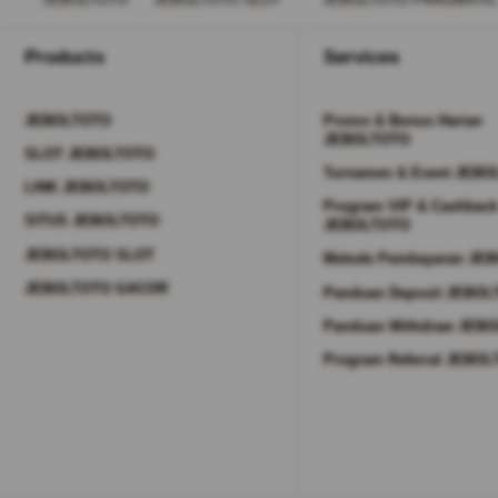
Footer Navigation
Products
Services
JEBOLTOTO
Promo & Bonus Harian
JEBOLTOTO
SLOT JEBOLTOTO
Turnamen & Event JEB
LINK JEBOLTOTO
Program VIP & Cashbac
SITUS JEBOLTOTO
JEBOLTOTO
JEBOLTOTO SLOT
Metode Pembayaran JE
JEBOLTOTO GACOR
Panduan Deposit JEBO
Panduan Withdraw JEB
Program Referral JEBO