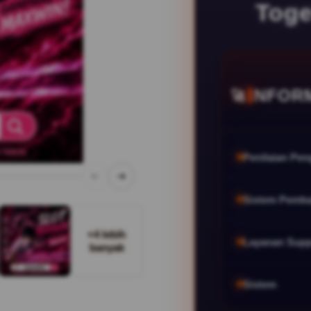
Toge
INFOR
Penilaian Pe
Sebelumnya
Berikutnya
Sistem Pemb
+4 lebih
Layanan Supp
banyak
Sistem