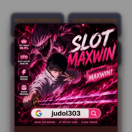
PENILAIAN PENGGUNA
SISTEM PEMBAYARAN
120.123.003
5 Metode
LAYANAN SUPPORT
SISTEM
24/7
Pragmatic Play
JEBOLTOTO
adalah bandar togel Asia terpopuler
dan link situs TOTO slot gacor terpercaya. Kami
menyediakan pasaran togel resmi terlengkap,
game slot online gampang menang, serta
transaksi aman dengan layanan online 24 jam
nonstop setiap hari!