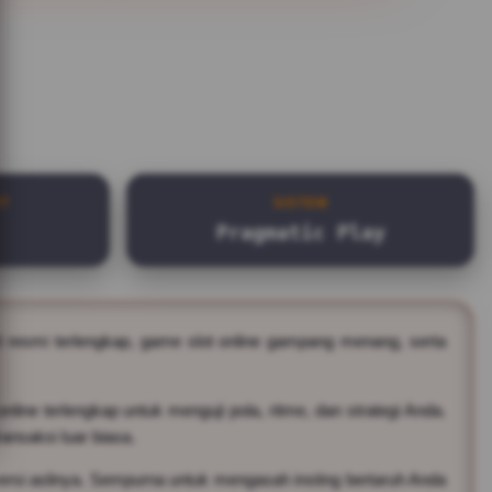
a dan Bandar Togel Asia
T
SISTEM
Pragmatic Play
l resmi terlengkap, game slot online gampang menang, serta
ine terlengkap untuk menguji pola, ritme, dan strategi Anda.
ansaksi luar biasa.
n versi aslinya. Sempurna untuk mengasah insting bertaruh Anda