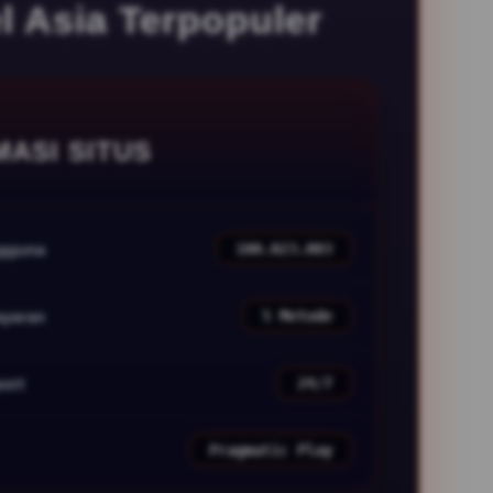
l Asia Terpopuler
MASI SITUS
ngguna
100.023.003
ayaran
5 Metode
ort
24/7
Pragmatic Play