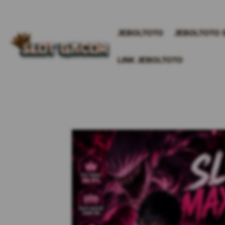
Skip
to
content
JEBOLTOTO
JEBOLTOTO 
LINK JEBOLTOTO
Buka Info Lebih Lanjut