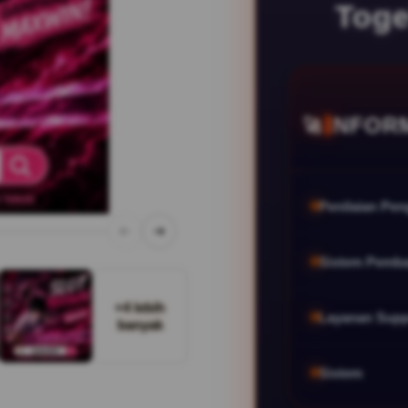
Toge
INFOR
Penilaian Pe
Sebelumnya
Berikutnya
Sistem Pemb
+4 lebih
Layanan Supp
banyak
Sistem