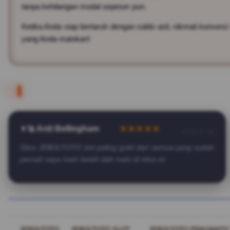
tanpa kehilangan modal sepeser pun.
Ketika Anda siap bertaruh dengan saldo asli, nikmati konvers
yang Anda mainkan!
ULASAN TERBARU KOMUNITAS 
Ardi Bellingham
★★★★★
2026-07-18
Situs JEBOLTOTO slot paling gokil dari semua yang sudah
pernah saya main betah dah main di situs ini
JEBOLTOTO
JEBOLTOTO SLOT
JEBOLTOTO PRAGMATI