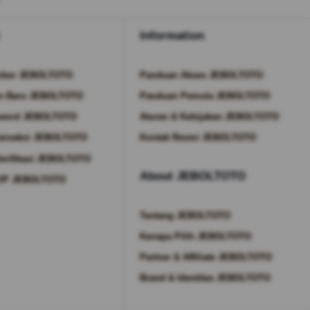
Information
mber JEBOLTOTO
Panduan Akses JEBOLTOTO
un Baru JEBOLTOTO
Panduan Pemula JEBOLTOTO
sword JEBOLTOTO
Aturan & Kebijakan JEBOLTOTO
ransaksi JEBOLTOTO
Kontak Resmi JEBOLTOTO
erifikasi JEBOLTOTO
About JEBOLTOTO
VIP JEBOLTOTO
Tentang JEBOLTOTO
Kenapa Pilih JEBOLTOTO
Partner & Affiliate JEBOLTOTO
Brand & Identitas JEBOLTOTO