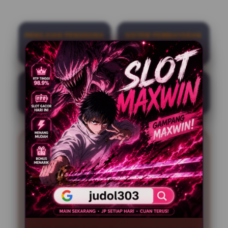
PENILAIAN PENGGUNA
SISTEM PEMBAYARAN
120.123.003
5 Metode
LAYANAN SUPPORT
SISTEM
24/7
Pragmatic Play
JEBOLTOTO
adalah bandar togel Asia terpopuler
dan link situs TOTO slot gacor terpercaya. Kami
menyediakan pasaran togel resmi terlengkap,
game slot online gampang menang, serta
transaksi aman dengan layanan online 24 jam
nonstop setiap hari!