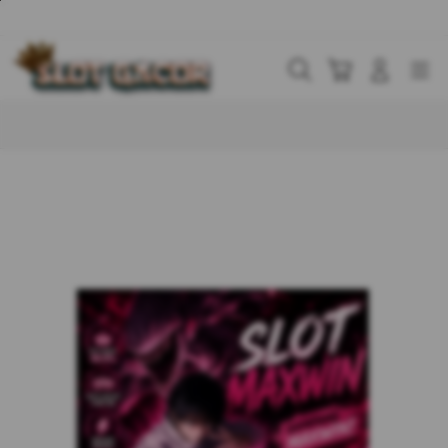
Skip
to
content
Cari
Troli
Login
Navigation
Buka Info Lebih Lanjut