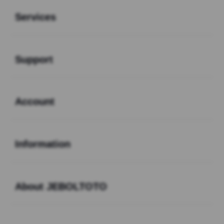
Buka
Services
Buka
Support
Buka
Account
Buka
Information
Buka
About JEBOLTOTO