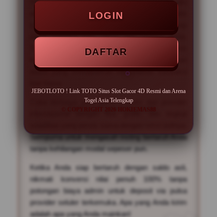
SLOT DEMO hadir sebagai solusi cerdas satu
atap untuk Anda! Kami menyediakan akses gratis
LOGIN
ke ribuan simulator mesin slot online terlengkap
untuk menguji pola, ritme, dan strategi Anda.
Tidak hanya sebagai tempat latihan, platform
DAFTAR
kami juga terintegrasi dengan gerbang taruhan
resmi yang menawarkan kemudahan transaksi
luar biasa.
JEBOTLOTO ! Link TOTO Situs Slot Gacor 4D Resmi dan Arena
Togel Asia Telengkap
Coba berbagai judul game populer dari provider
© COPYRIGHT 2026 HOKIEMAS88
internasional dengan fitur, grafik, dan tingkat
volatilitas yang persis sama dengan versi aslinya.
Sempurna untuk mengasah insting bertaruh Anda
tanpa kehilangan modal sepeser pun.
Ketika Anda siap bertaruh dengan saldo asli,
nikmati konversi nilai penuh 100% tanpa
potongan biaya admin untuk deposit via pulsa
provider seluler terkemuka. Apa yang Anda kirim
adalah apa yang Anda mainkan!