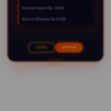
Minimal Deposit Rp. 10.000
Minimal Withdraw Rp 25.000
LOGIN
DAFTAR
Layer Popup Close
JEBOLTOTO: Link Situ
TOTO Slot Gacor Terpercaya
dan Bandar Togel Asia
Terpopuler