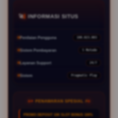
INFORMASI SITUS
Penilaian Pengguna
100.023.003
Sistem Pembayaran
5 Metode
Layanan Support
24/7
Sistem
Pragmatic Play
PENAWARAN SPESIAL
PROMO DEPOSIT 10K SLOT BONUS 100%