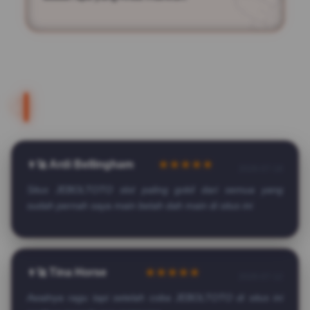
ULASAN TERBARU KOMUNITAS
JEBOLTOTO
Ardi Bellingham
★★★★★
2026-07-18
Situs JEBOLTOTO slot paling gokil dari semua yang
sudah pernah saya main betah dah main di situs ini
Tina Horse
★★★★★
2026-07-12
Awalnya ragu tapi setelah coba JEBOLTOTO di situs ini