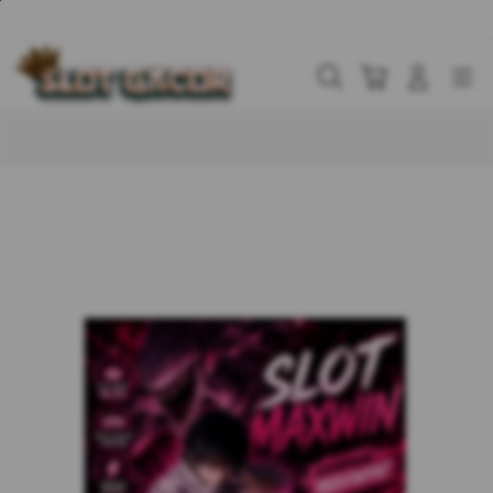
Skip
to
content
Cari
Troli
Login
Navigation
Buka Info Lebih Lanjut