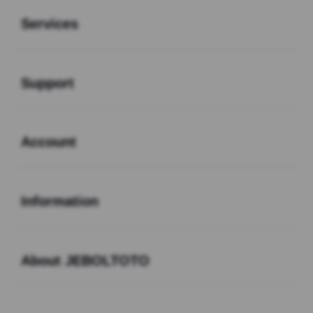
Buka
Services
Buka
Support
Buka
Account
Buka
Information
Buka
About JEBOLTOTO