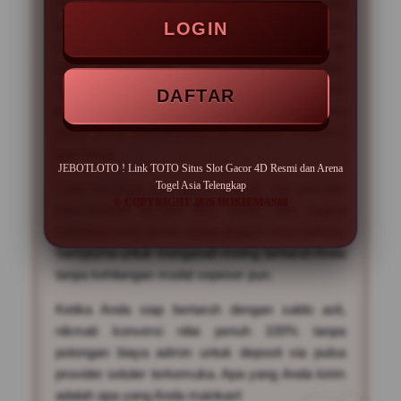
SLOT DEMO hadir sebagai solusi cerdas satu
atap untuk Anda! Kami menyediakan akses gratis
LOGIN
ke ribuan simulator mesin slot online terlengkap
untuk menguji pola, ritme, dan strategi Anda.
Tidak hanya sebagai tempat latihan, platform
DAFTAR
kami juga terintegrasi dengan gerbang taruhan
resmi yang menawarkan kemudahan transaksi
luar biasa.
JEBOTLOTO ! Link TOTO Situs Slot Gacor 4D Resmi dan Arena
Togel Asia Telengkap
Coba berbagai judul game populer dari provider
© COPYRIGHT 2026 HOKIEMAS88
internasional dengan fitur, grafik, dan tingkat
volatilitas yang persis sama dengan versi aslinya.
Sempurna untuk mengasah insting bertaruh Anda
tanpa kehilangan modal sepeser pun.
Ketika Anda siap bertaruh dengan saldo asli,
nikmati konversi nilai penuh 100% tanpa
potongan biaya admin untuk deposit via pulsa
provider seluler terkemuka. Apa yang Anda kirim
adalah apa yang Anda mainkan!