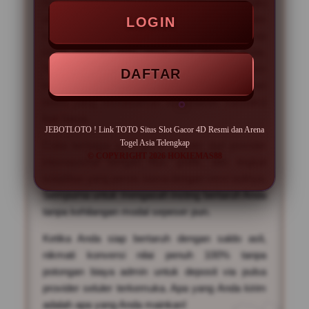
SLOT DEMO hadir sebagai solusi cerdas satu
atap untuk Anda! Kami menyediakan akses gratis
LOGIN
ke ribuan simulator mesin slot online terlengkap
untuk menguji pola, ritme, dan strategi Anda.
Tidak hanya sebagai tempat latihan, platform
DAFTAR
kami juga terintegrasi dengan gerbang taruhan
resmi yang menawarkan kemudahan transaksi
luar biasa.
JEBOTLOTO ! Link TOTO Situs Slot Gacor 4D Resmi dan Arena
Togel Asia Telengkap
Coba berbagai judul game populer dari provider
© COPYRIGHT 2026 HOKIEMAS88
internasional dengan fitur, grafik, dan tingkat
volatilitas yang persis sama dengan versi aslinya.
Sempurna untuk mengasah insting bertaruh Anda
tanpa kehilangan modal sepeser pun.
Ketika Anda siap bertaruh dengan saldo asli,
nikmati konversi nilai penuh 100% tanpa
potongan biaya admin untuk deposit via pulsa
provider seluler terkemuka. Apa yang Anda kirim
adalah apa yang Anda mainkan!