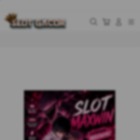
Skip
to
content
Cari
Troli
Login
Navigation
Buka Info Lebih Lanjut