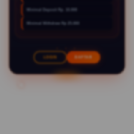
Minimal Deposit Rp. 10.000
Minimal Withdraw Rp 25.000
LOGIN
DAFTAR
Layer Popup Close
JEBOLTOTO: Link Situ
TOTO Slot Gacor Terpercaya
dan Bandar Togel Asia
Terpopuler