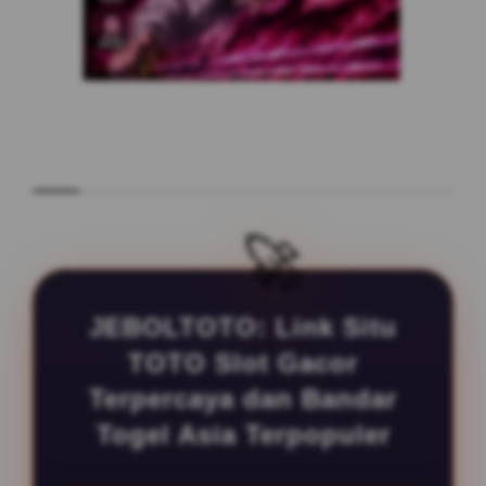
JEBOLTOTO: Link Situ
TOTO Slot Gacor
Terpercaya dan Bandar
Togel Asia Terpopuler