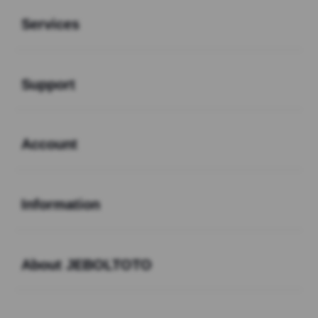
Buka
Services
Buka
Support
Buka
Account
Buka
Information
Buka
About JEBOLTOTO