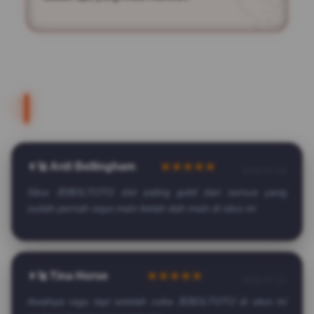
ULASAN TERBARU KOMUNITAS
JEBOLTOTO
Ardi Bellingham
★★★★★
2026-07-18
Situs JEBOLTOTO slot paling gokil dari semua yang
sudah pernah saya main betah dah main di situs ini
Tina Horse
★★★★★
2026-07-12
Awalnya ragu tapi setelah coba JEBOLTOTO di situs ini