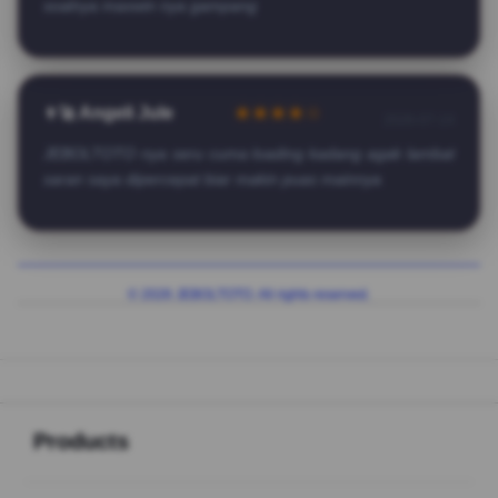
soalnya maxwin nya gampang
Angeli Jule
★★★★☆
2026-07-14
JEBOLTOTO nya seru cuma loading kadang agak lambat
saran saya dipercepat biar makin puas mainnya
© 2026 JEBOLTOTO. All rights reserved.
Buka
Footer Navigation
Products