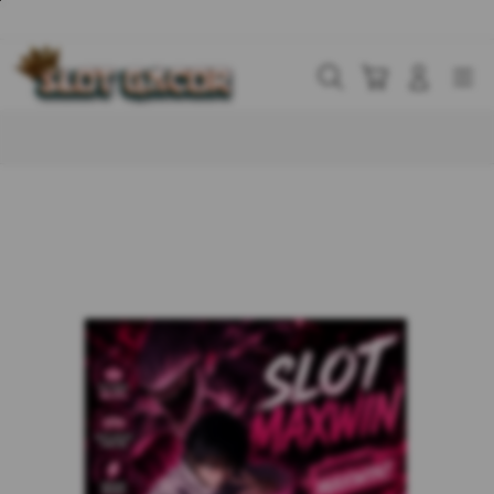
Skip
to
content
Cari
Troli
Login
Navigation
Buka Info Lebih Lanjut