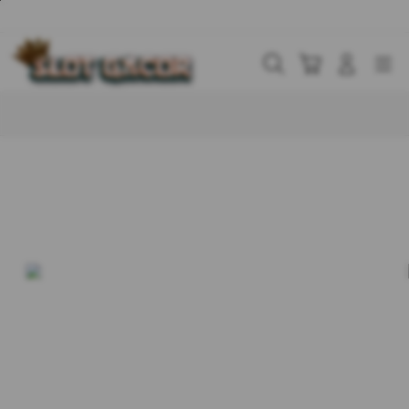
Skip
to
content
Cari
Troli
Login
Navigation
Buka Info Lebih Lanjut