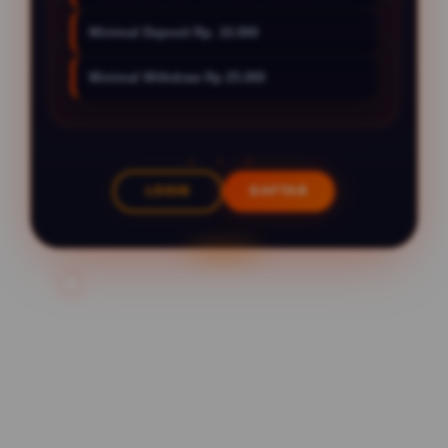
Minimal Deposit Rp. 10.000
Minimal Withdraw Rp 25.000
LOGIN
DAFTAR
Layer Popup Close
JEBOLTOTO: Link Situ
TOTO Slot Gacor Terpercaya
dan Bandar Togel Asia
Terpopuler