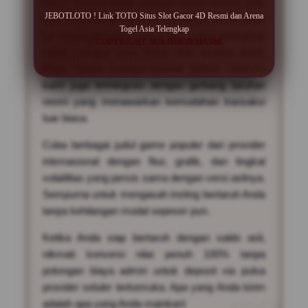
SLOT DEMO hadir sebagai solusi cerdas satu
JEBOTLOTO ! Link TOTO Situs Slot Gacor 4D Resmi dan Arena
atap untuk Anda! Kami menyediakan akses gratis
Togel Asia Telengkap
ke ribuan simulator mesin slot online terlengkap
© COPYRIGHT 2026 HOKIEMAS88
untuk menguji pola, ritme, dan strategi Anda.
Tidak hanya sebagai tempat latihan, platform
kami juga terintegrasi dengan gerbang taruhan
resmi yang menawarkan kemudahan transaksi
luar biasa.
Coba berbagai judul game populer dari provider
internasional dengan fitur, grafik, dan tingkat
volatilitas yang persis sama dengan versi aslinya.
Sempurna untuk mengasah insting bertaruh Anda
tanpa kehilangan modal sepeser pun.
Ketika Anda siap bertaruh dengan saldo asli,
nikmati konversi nilai penuh 100% tanpa
potongan biaya admin untuk deposit via pulsa
provider seluler terkemuka. Apa yang Anda kirim
adalah apa yang Anda mainkan!