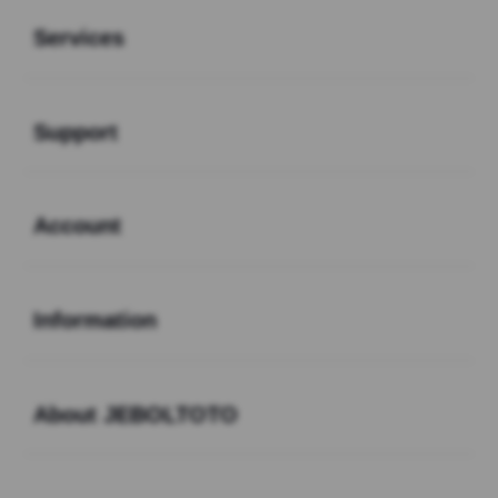
Buka
Services
Buka
Support
Buka
Account
Buka
Information
Buka
About JEBOLTOTO