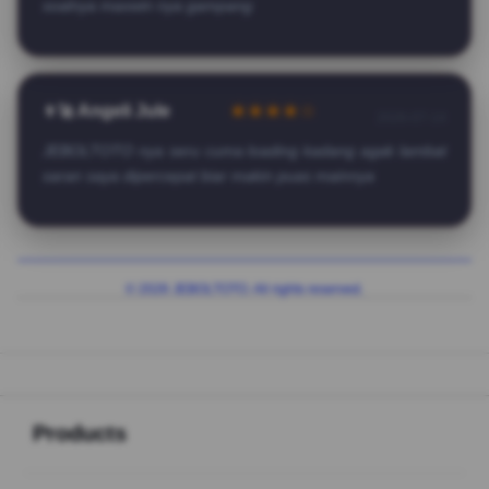
soalnya maxwin nya gampang
Angeli Jule
★★★★☆
2026-07-14
JEBOLTOTO nya seru cuma loading kadang agak lambat
saran saya dipercepat biar makin puas mainnya
© 2026 JEBOLTOTO. All rights reserved.
Buka
Footer Navigation
Products