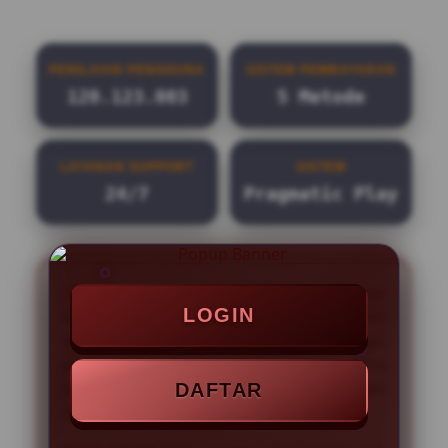
PENILAIAN PENGGUNA
SISTEM PEMBAYARAN
120.123.003
5 Metode
LAYANAN SUPPORT
SISTEM
24/7
Pragmatic Play
JEBOLTOTO
adalah bandar togel Asia terpopuler
LOGIN
dan link situs TOTO slot gacor terpercaya. Kami
menyediakan pasaran togel resmi terlengkap,
game slot online gampang menang, serta
DAFTAR
transaksi aman dengan layanan online 24 jam
nonstop setiap hari!