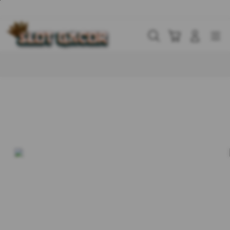
Skip
to
content
Cari
Troli
Login
Navigation
Buka Info Lebih Lanjut