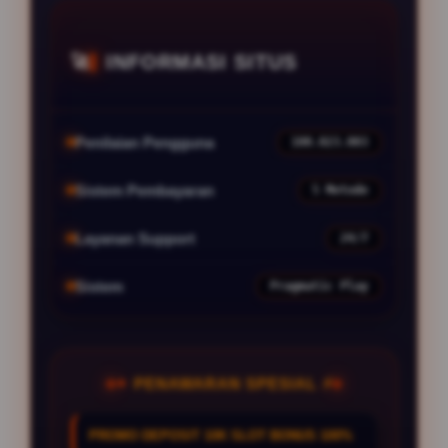
INFORMASI SITUS
Penilaian Pengguna
100.023.003
Sistem Pembayaran
5 Metode
Layanan Support
24/7
Sistem
Pragmatic Play
PENAWARAN SPESIAL
PROMO DEPOSIT 10K SLOT BONUS 100%