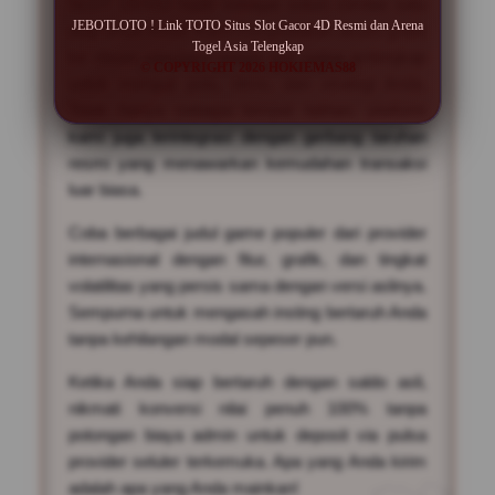
SLOT DEMO hadir sebagai solusi cerdas satu
JEBOTLOTO ! Link TOTO Situs Slot Gacor 4D Resmi dan Arena
atap untuk Anda! Kami menyediakan akses gratis
Togel Asia Telengkap
ke ribuan simulator mesin slot online terlengkap
© COPYRIGHT 2026 HOKIEMAS88
untuk menguji pola, ritme, dan strategi Anda.
Tidak hanya sebagai tempat latihan, platform
kami juga terintegrasi dengan gerbang taruhan
resmi yang menawarkan kemudahan transaksi
luar biasa.
Coba berbagai judul game populer dari provider
internasional dengan fitur, grafik, dan tingkat
volatilitas yang persis sama dengan versi aslinya.
Sempurna untuk mengasah insting bertaruh Anda
tanpa kehilangan modal sepeser pun.
Ketika Anda siap bertaruh dengan saldo asli,
nikmati konversi nilai penuh 100% tanpa
potongan biaya admin untuk deposit via pulsa
provider seluler terkemuka. Apa yang Anda kirim
adalah apa yang Anda mainkan!