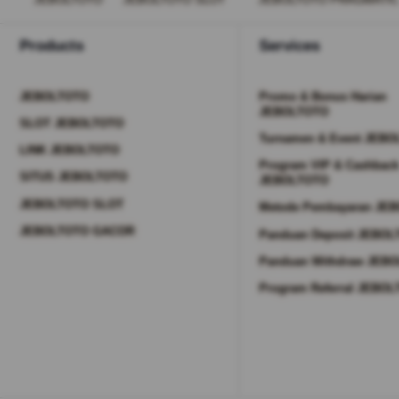
Footer Navigation
Products
Services
JEBOLTOTO
Promo & Bonus Harian
JEBOLTOTO
SLOT JEBOLTOTO
Turnamen & Event JEB
LINK JEBOLTOTO
Program VIP & Cashbac
SITUS JEBOLTOTO
JEBOLTOTO
JEBOLTOTO SLOT
Metode Pembayaran JE
JEBOLTOTO GACOR
Panduan Deposit JEBO
Panduan Withdraw JEB
Program Referral JEBO