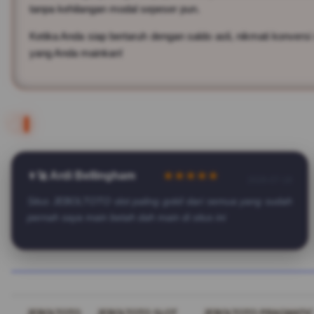
tanpa kehilangan modal sepeser pun.
Ketika Anda siap bertaruh dengan saldo asli, nikmati konvers
yang Anda mainkan!
ULASAN TERBARU KOMUNITAS 
Ardi Bellingham
★★★★★
2026-07-18
Situs JEBOLTOTO slot paling gokil dari semua yang sudah
pernah saya main betah dah main di situs ini
JEBOLTOTO
JEBOLTOTO SLOT
JEBOLTOTO PRAGMATI