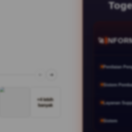
Toge
INFOR
Penilaian Pe
Sebelumnya
Berikutnya
Sistem Pemb
+4 lebih
Layanan Supp
banyak
Sistem