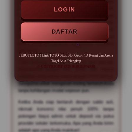
SLOT DEMO hadir sebagai solusi cerdas satu
atap untuk Anda! Kami menyediakan akses gratis
LOGIN
ke ribuan simulator mesin slot online terlengkap
untuk menguji pola, ritme, dan strategi Anda.
Tidak hanya sebagai tempat latihan, platform
DAFTAR
kami juga terintegrasi dengan gerbang taruhan
resmi yang menawarkan kemudahan transaksi
luar biasa.
JEBOTLOTO ! Link TOTO Situs Slot Gacor 4D Resmi dan Arena
Togel Asia Telengkap
Coba berbagai judul game populer dari provider
© COPYRIGHT 2026 HOKIEMAS88
internasional dengan fitur, grafik, dan tingkat
volatilitas yang persis sama dengan versi aslinya.
Sempurna untuk mengasah insting bertaruh Anda
tanpa kehilangan modal sepeser pun.
Ketika Anda siap bertaruh dengan saldo asli,
nikmati konversi nilai penuh 100% tanpa
potongan biaya admin untuk deposit via pulsa
provider seluler terkemuka. Apa yang Anda kirim
adalah apa yang Anda mainkan!