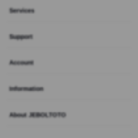
Buka
Services
Buka
Support
Buka
Account
Buka
Information
Buka
About JEBOLTOTO