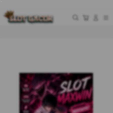
Skip
to
content
Cari
Troli
Login
Navigation
Buka Info Lebih Lanjut