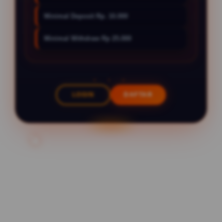
Minimal Deposit Rp. 10.000
Minimal Withdraw Rp 25.000
LOGIN
DAFTAR
Layer Popup Close
JEBOLTOTO: Link Situ
TOTO Slot Gacor Terpercaya
dan Bandar Togel Asia
Terpopuler