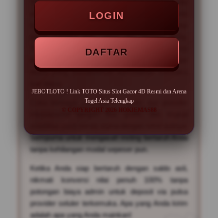
SLOT DEMO hadir sebagai solusi cerdas satu
atap untuk Anda! Kami menyediakan akses gratis
LOGIN
ke ribuan simulator mesin slot online terlengkap
untuk menguji pola, ritme, dan strategi Anda.
Tidak hanya sebagai tempat latihan, platform
DAFTAR
kami juga terintegrasi dengan gerbang taruhan
resmi yang menawarkan kemudahan transaksi
luar biasa.
JEBOTLOTO ! Link TOTO Situs Slot Gacor 4D Resmi dan Arena
Togel Asia Telengkap
Coba berbagai judul game populer dari provider
© COPYRIGHT 2026 HOKIEMAS88
internasional dengan fitur, grafik, dan tingkat
volatilitas yang persis sama dengan versi aslinya.
Sempurna untuk mengasah insting bertaruh Anda
tanpa kehilangan modal sepeser pun.
Ketika Anda siap bertaruh dengan saldo asli,
nikmati konversi nilai penuh 100% tanpa
potongan biaya admin untuk deposit via pulsa
provider seluler terkemuka. Apa yang Anda kirim
adalah apa yang Anda mainkan!