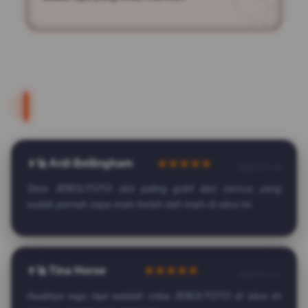
ULASAN TERBARU KOMUNITAS
JEBOLTOTO
Ardi Bellingham
★★★★★
2026-07-18
Situs JEBOLTOTO slot paling gokil dari semua yang
sudah pernah saya main betah dah main di situs ini
Tina Horse
★★★★★
2026-07-12
Awalnya ragu tapi setelah coba JEBOLTOTO di situs ini