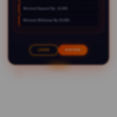
Minimal Deposit Rp. 10.000
Minimal Withdraw Rp 25.000
LOGIN
DAFTAR
Layer Popup Close
JEBOLTOTO: Link Situ
TOTO Slot Gacor Terpercaya
dan Bandar Togel Asia
Terpopuler