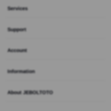
Buka
Services
Buka
Support
Buka
Account
Buka
Information
Buka
About JEBOLTOTO