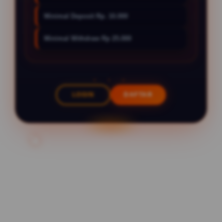
Minimal Deposit Rp. 10.000
Minimal Withdraw Rp 25.000
LOGIN
DAFTAR
Layer Popup Close
JEBOLTOTO: Link Situ
TOTO Slot Gacor Terpercaya
dan Bandar Togel Asia
Terpopuler