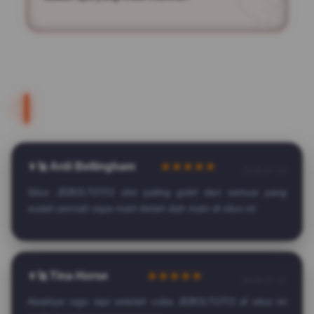
ULASAN TERBARU KOMUNITAS
JEBOLTOTO
Ardi Bellingham
★★★★★
2026-07-18
Situs JEBOLTOTO slot paling gokil dari semua yang
sudah pernah saya main betah dah main di situs ini
Tina Horse
★★★★★
2026-07-12
Awalnya ragu tapi setelah coba JEBOLTOTO di situs ini