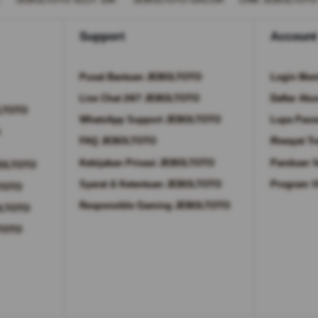
Support
Account
Pusat Bantuan JEBOLTOTO
Login Me
Live Chat 24/7 JEBOLTOTO
Daftar Ak
OLTOTO
WhatsApp Support JEBOLTOTO
Lupa Pas
k
FAQ JEBOLTOTO
Riwayat T
Kebijakan Privasi JEBOLTOTO
Panduan V
BOLTOTO
Syarat & Ketentuan JEBOLTOTO
Program 
LTOTO
Responsible Gaming JEBOLTOTO
OLTOTO
LTOTO