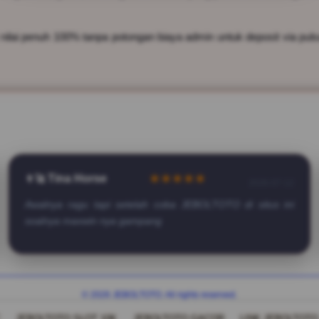
i nilai penuh 100% tanpa potongan biaya admin untuk deposit via pul
JEBOLTOTO
Tina Horse
★★★★★
2026-07-12
Awalnya ragu tapi setelah coba JEBOLTOTO di situs ini
soalnya maxwin nya gampang
© 2026 JEBOLTOTO. All rights reserved.
C
JEBOLTOTO SLOT 10K
JEBOLTOTO GACOR
LINK JEBOLTOTO