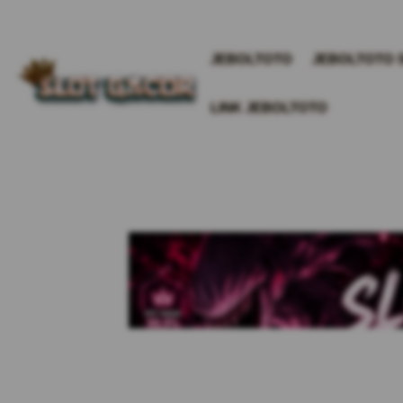
Skip
to
content
JEBOLTOTO
JEBOLTOTO 
LINK JEBOLTOTO
Buka Info Lebih Lanjut