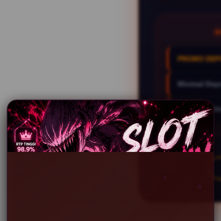
PROMO DEPO
Minimal Depo
Minimal Wit