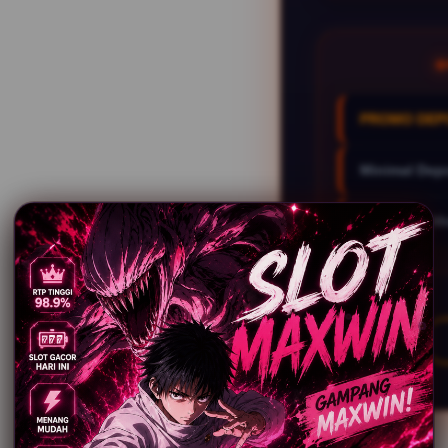
PROMO DEPO
Minimal Depo
Minimal Wit