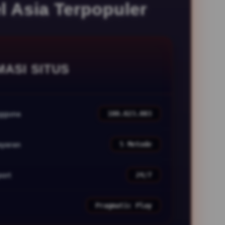
l Asia Terpopuler
MASI SITUS
ngguna
100.023.003
ayaran
5 Metode
ort
24/7
Pragmatic Play