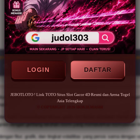
OTO Slot Gacor Terpercay
Terpopuler
ISTEM PEMBAYARAN
LAYANAN SUPPOR
5 Metode
24/7
LOGIN
DAFTAR
JEBOTLOTO ! Link TOTO Situs Slot Gacor 4D Resmi dan Arena Togel
 situs TOTO slot gacor terpercaya. Kami menyediakan pasaran toge
Asia Telengkap
ari!
© COPYRIGHT 2026 HOKIEMAS88
 Kami menyediakan akses gratis ke ribuan simulator mesin slot onl
ntegrasi dengan gerbang taruhan resmi yang menawarkan kemudahan tr
dengan fitur, grafik, dan tingkat volatilitas yang persis sama denga