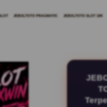
SLOT
JEBOLTOTO PRAGMATIC
JEBOLTOTO SLOT 10K
JEBO
T
Terp