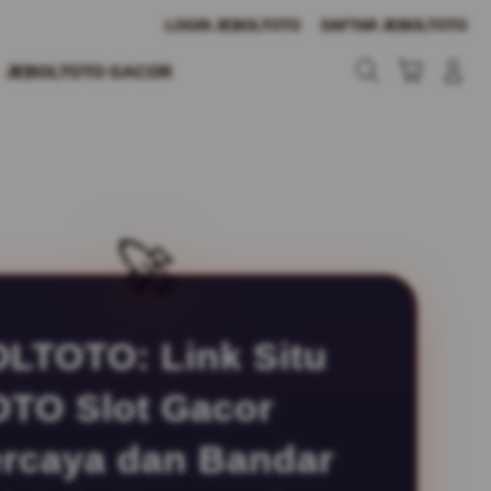
LOGIN JEBOLTOTO
DAFTAR JEBOLTOTO
Cari
Troli
Login/Sign-Up
JEBOLTOTO GACOR
Cari
LTOTO: Link Situ
OTO Slot Gacor
ercaya dan Bandar