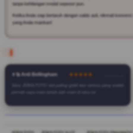
tanpa kehilangan modal sepeser pun.
Ketika Anda siap bertaruh dengan saldo asli, nikmati konvers
yang Anda mainkan!
ULASAN TERBARU KOMUNITAS 
Ardi Bellingham
★★★★★
2026-07-18
Situs JEBOLTOTO slot paling gokil dari semua yang sudah
pernah saya main betah dah main di situs ini
JEBOLTOTO
JEBOLTOTO SLOT
JEBOLTOTO PRAGMATI