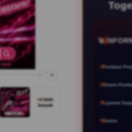
Toge
INFOR
Penilaian Pe
Sebelumnya
Berikutnya
Sistem Pemb
+4 lebih
Layanan Supp
banyak
Sistem