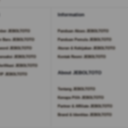
Information
mber JEBOLTOTO
Panduan Akses JEBOLTOTO
un Baru JEBOLTOTO
Panduan Pemula JEBOLTOTO
sword JEBOLTOTO
Aturan & Kebijakan JEBOLTOTO
ransaksi JEBOLTOTO
Kontak Resmi JEBOLTOTO
erifikasi JEBOLTOTO
About JEBOLTOTO
VIP JEBOLTOTO
Tentang JEBOLTOTO
Kenapa Pilih JEBOLTOTO
Partner & Affiliate JEBOLTOTO
Brand & Identitas JEBOLTOTO