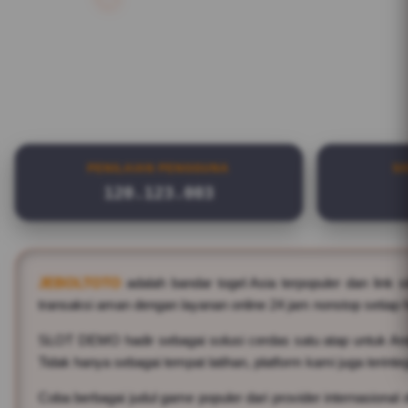
Layer Popup Close
JEBOLTOTO: Link Situ T
PENILAIAN PENGGUNA
S
120.123.003
JEBOLTOTO
adalah bandar togel Asia terpopuler dan link
transaksi aman dengan layanan online 24 jam nonstop setiap h
SLOT DEMO hadir sebagai solusi cerdas satu atap untuk Anda!
Tidak hanya sebagai tempat latihan, platform kami juga teri
Coba berbagai judul game populer dari provider internasional 