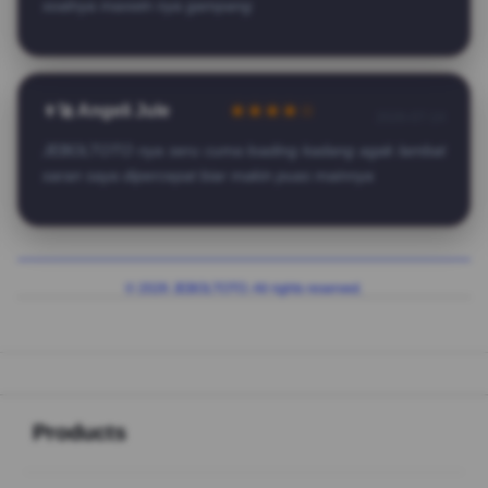
soalnya maxwin nya gampang
Angeli Jule
★★★★☆
2026-07-14
JEBOLTOTO nya seru cuma loading kadang agak lambat
saran saya dipercepat biar makin puas mainnya
© 2026 JEBOLTOTO. All rights reserved.
Buka
Footer Navigation
Products