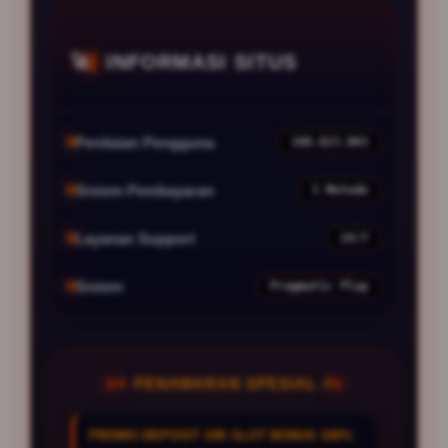
INFORMASI SITUS
Penilaian Pengguna
100.023.003
Sistem Pembayaran
5 Metode
Layanan Support
24/7
Sistem
Pragmatic Play
PENAWARAN SPESIAL
PROMO DEPOSIT 10K SLOT BONUS 100%