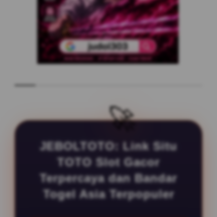
JEBOLTOTO: Link Situ
TOTO Slot Gacor
Terpercaya dan Bandar
Togel Asia Terpopuler