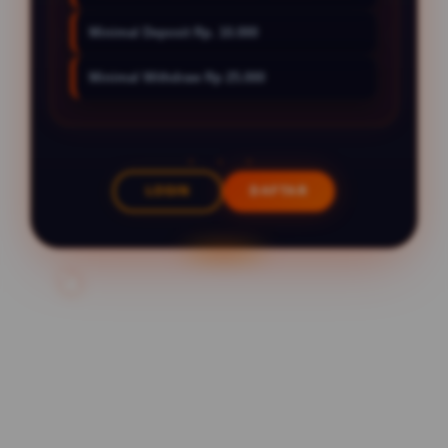
Minimal Deposit Rp. 10.000
Minimal Withdraw Rp 25.000
LOGIN
DAFTAR
Layer Popup Close
JEBOLTOTO: Link Situ
TOTO Slot Gacor Terpercaya
dan Bandar Togel Asia
Terpopuler