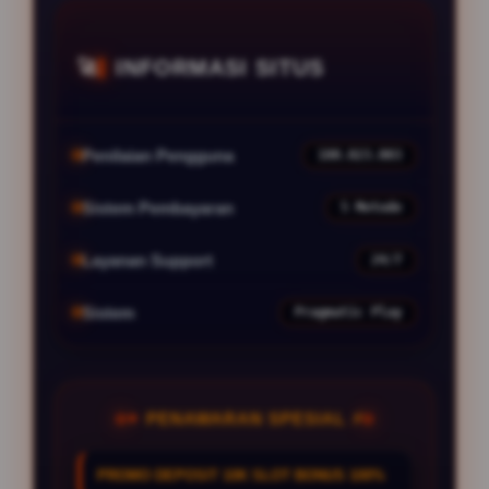
INFORMASI SITUS
Penilaian Pengguna
100.023.003
Sistem Pembayaran
5 Metode
Layanan Support
24/7
Sistem
Pragmatic Play
PENAWARAN SPESIAL
PROMO DEPOSIT 10K SLOT BONUS 100%