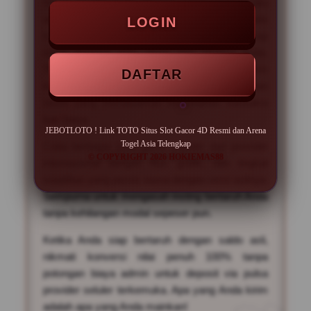
SLOT DEMO hadir sebagai solusi cerdas satu
atap untuk Anda! Kami menyediakan akses gratis
LOGIN
ke ribuan simulator mesin slot online terlengkap
untuk menguji pola, ritme, dan strategi Anda.
Tidak hanya sebagai tempat latihan, platform
DAFTAR
kami juga terintegrasi dengan gerbang taruhan
resmi yang menawarkan kemudahan transaksi
luar biasa.
JEBOTLOTO ! Link TOTO Situs Slot Gacor 4D Resmi dan Arena
Togel Asia Telengkap
Coba berbagai judul game populer dari provider
© COPYRIGHT 2026 HOKIEMAS88
internasional dengan fitur, grafik, dan tingkat
volatilitas yang persis sama dengan versi aslinya.
Sempurna untuk mengasah insting bertaruh Anda
tanpa kehilangan modal sepeser pun.
Ketika Anda siap bertaruh dengan saldo asli,
nikmati konversi nilai penuh 100% tanpa
potongan biaya admin untuk deposit via pulsa
provider seluler terkemuka. Apa yang Anda kirim
adalah apa yang Anda mainkan!