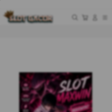
Skip
to
content
Cari
Troli
Login
Navigation
Buka Info Lebih Lanjut