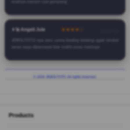
soalnya maxwin nya gampang
Angeli Jule
★★★★☆
2026-07-14
JEBOLTOTO nya seru cuma loading kadang agak lambat
saran saya dipercepat biar makin puas mainnya
© 2026 JEBOLTOTO. All rights reserved.
Buka
Footer Navigation
Products