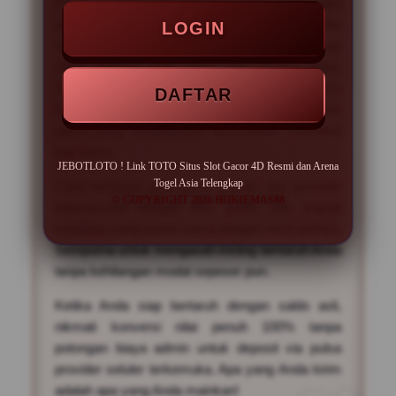
SLOT DEMO hadir sebagai solusi cerdas satu
atap untuk Anda! Kami menyediakan akses gratis
LOGIN
ke ribuan simulator mesin slot online terlengkap
untuk menguji pola, ritme, dan strategi Anda.
Tidak hanya sebagai tempat latihan, platform
DAFTAR
kami juga terintegrasi dengan gerbang taruhan
resmi yang menawarkan kemudahan transaksi
luar biasa.
JEBOTLOTO ! Link TOTO Situs Slot Gacor 4D Resmi dan Arena
Togel Asia Telengkap
Coba berbagai judul game populer dari provider
© COPYRIGHT 2026 HOKIEMAS88
internasional dengan fitur, grafik, dan tingkat
volatilitas yang persis sama dengan versi aslinya.
Sempurna untuk mengasah insting bertaruh Anda
tanpa kehilangan modal sepeser pun.
Ketika Anda siap bertaruh dengan saldo asli,
nikmati konversi nilai penuh 100% tanpa
potongan biaya admin untuk deposit via pulsa
provider seluler terkemuka. Apa yang Anda kirim
adalah apa yang Anda mainkan!