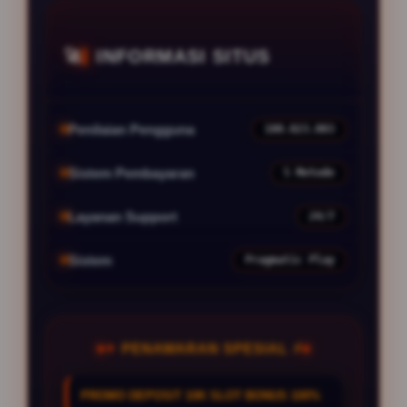
INFORMASI SITUS
Penilaian Pengguna
100.023.003
Sistem Pembayaran
5 Metode
Layanan Support
24/7
Sistem
Pragmatic Play
PENAWARAN SPESIAL
PROMO DEPOSIT 10K SLOT BONUS 100%