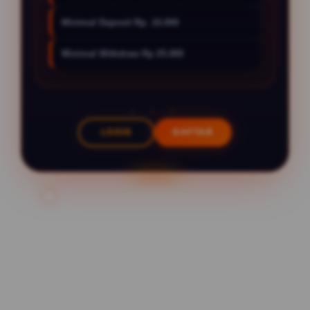
Minimal Deposit Rp. 10.000
Minimal Withdraw Rp 25.000
LOGIN
DAFTAR
Layer Popup Close
JEBOLTOTO: Link Situ
TOTO Slot Gacor Terpercaya
dan Bandar Togel Asia
Terpopuler