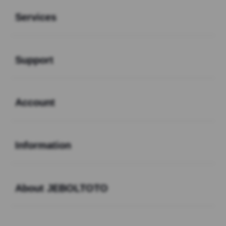
Buka
Services
Buka
Support
Buka
Account
Buka
Information
Buka
About JEBOLTOTO