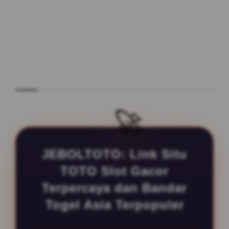
JEBOLTOTO: Link Situ
TOTO Slot Gacor
Terpercaya dan Bandar
Togel Asia Terpopuler