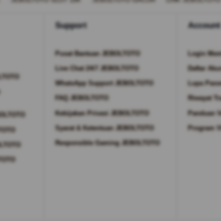
Support
Account
Pusat Bantuan JEBOLTOTO
Login Me
Live Chat 24/7 JEBOLTOTO
Daftar Ak
OLTOTO
WhatsApp Support JEBOLTOTO
Lupa Pas
k
FAQ JEBOLTOTO
Riwayat T
Kebijakan Privasi JEBOLTOTO
Panduan V
BOLTOTO
Syarat & Ketentuan JEBOLTOTO
Program 
LTOTO
Responsible Gaming JEBOLTOTO
OLTOTO
LTOTO