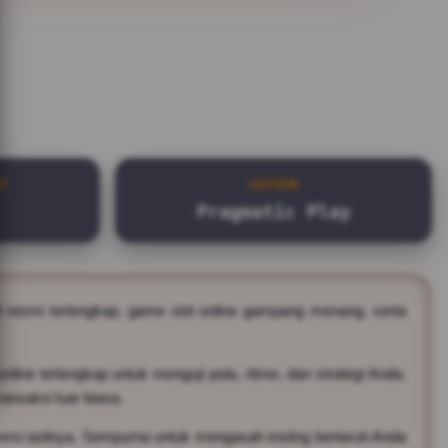
a dan Bandar Togel Asia
T
SISTEM
Pragmatic Play
l resmi terlengkap, game slot online gampang menang, serta
ine terlengkap untuk menguji pola, ritme, dan strategi Anda.
ansaksi luar biasa.
n versi aslinya. Sempurna untuk mengasah insting bertaruh Anda