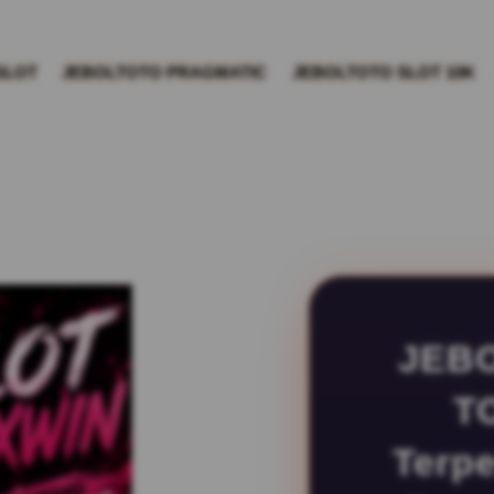
SLOT
JEBOLTOTO PRAGMATIC
JEBOLTOTO SLOT 10K
JEBO
T
Terp