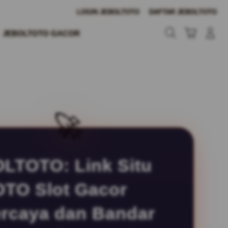
LOGIN JEBOLTOTO
DAFTAR JEBOLTOTO
Cari
Troli
Login/Sign-Up
JEBOLTOTO GACOR
Cari
LTOTO: Link Situ
OTO Slot Gacor
ercaya dan Bandar