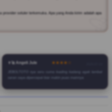
sa provider seluler terkemuka. Apa yang Anda kirim adalah apa
Angeli Jule
★★★★☆
2026-07-14
JEBOLTOTO nya seru cuma loading kadang agak lambat
saran saya dipercepat biar makin puas mainnya