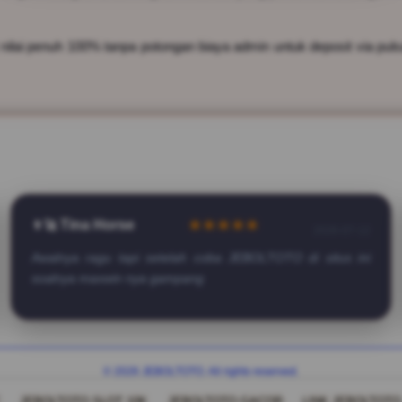
i nilai penuh 100% tanpa potongan biaya admin untuk deposit via pul
JEBOLTOTO
Tina Horse
★★★★★
2026-07-12
Awalnya ragu tapi setelah coba JEBOLTOTO di situs ini
soalnya maxwin nya gampang
© 2026 JEBOLTOTO. All rights reserved.
C
JEBOLTOTO SLOT 10K
JEBOLTOTO GACOR
LINK JEBOLTOTO