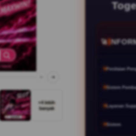
Toge
INFOR
Penilaian Pe
Sebelumnya
Berikutnya
Sistem Pemb
+4 lebih
Layanan Supp
banyak
Sistem