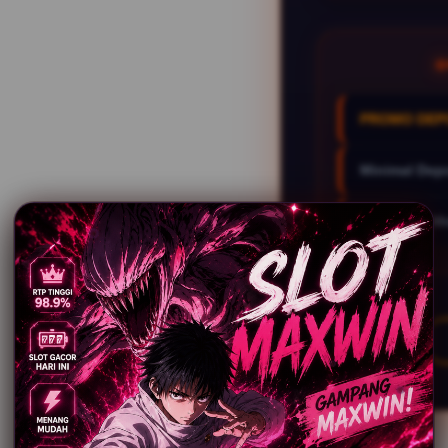
PROMO DEPO
Minimal Depo
Minimal Wit