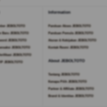
Information
mber JEBOLTOTO
Panduan Akses JEBOLTOTO
un Baru JEBOLTOTO
Panduan Pemula JEBOLTOTO
sword JEBOLTOTO
Aturan & Kebijakan JEBOLTOTO
ransaksi JEBOLTOTO
Kontak Resmi JEBOLTOTO
erifikasi JEBOLTOTO
About JEBOLTOTO
VIP JEBOLTOTO
Tentang JEBOLTOTO
Kenapa Pilih JEBOLTOTO
Partner & Affiliate JEBOLTOTO
Brand & Identitas JEBOLTOTO