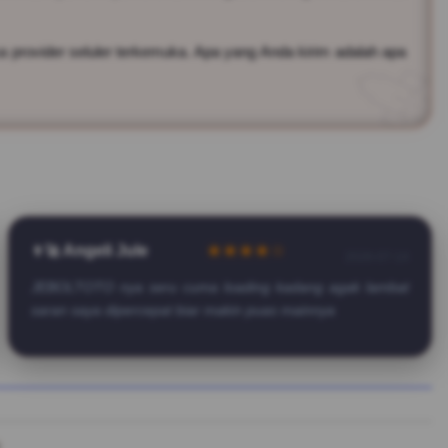
sa provider seluler terkemuka. Apa yang Anda kirim adalah apa
Angeli Jule
★★★★☆
2026-07-14
JEBOLTOTO nya seru cuma loading kadang agak lambat
saran saya dipercepat biar makin puas mainnya