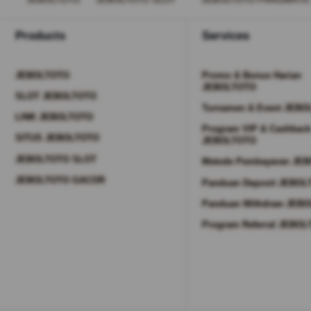
Footer Navigation
Products
Services
JEBOLTOTO
Promo & Bonus Harian
JEBOLTOTO
SLOT JEBOLTOTO
Turnamen & Event JEB
LINK JEBOLTOTO
Program VIP & Cashbac
SITUS JEBOLTOTO
JEBOLTOTO
JEBOLTOTO SLOT
Metode Pembayaran JE
JEBOLTOTO GACOR
Panduan Deposit JEBO
Panduan Withdraw JEB
Program Referral JEBO