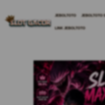
Skip
to
content
JEBOLTOTO
JEBOLTOTO 
LINK JEBOLTOTO
Buka Info Lebih Lanjut