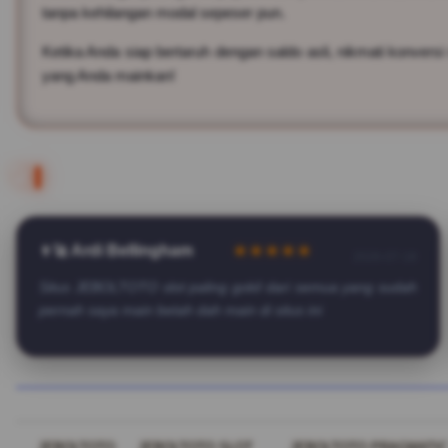
tanpa kehilangan modal sepeser pun.
Ketika Anda siap bertaruh dengan saldo asli, nikmati konvers
yang Anda mainkan!
ULASAN TERBARU KOMUNITAS 
Ardi Bellingham
★★★★★
2026-07-18
Situs JEBOLTOTO slot paling gokil dari semua yang sudah
pernah saya main betah dah main di situs ini
JEBOLTOTO
JEBOLTOTO SLOT
JEBOLTOTO PRAGMATI