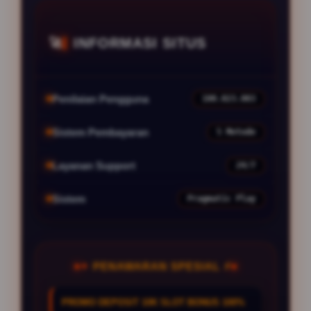
INFORMASI SITUS
Penilaian Pengguna
100.023.003
Sistem Pembayaran
5 Metode
Layanan Support
24/7
Sistem
Pragmatic Play
PENAWARAN SPESIAL
PROMO DEPOSIT 10K SLOT BONUS 100%