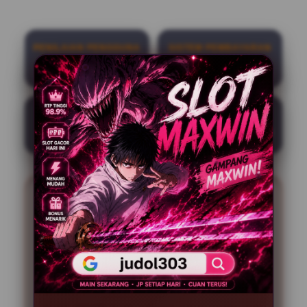
PENILAIAN PENGGUNA
SISTEM PEMBAYARAN
120.123.003
5 Metode
LAYANAN SUPPORT
SISTEM
24/7
Pragmatic Play
JEBOLTOTO
adalah bandar togel Asia terpopuler
dan link situs TOTO slot gacor terpercaya. Kami
menyediakan pasaran togel resmi terlengkap,
game slot online gampang menang, serta
transaksi aman dengan layanan online 24 jam
nonstop setiap hari!