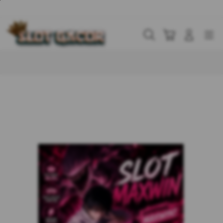
Skip
to
content
Cari
Troli
Login
Navigation
Buka Info Lebih Lanjut