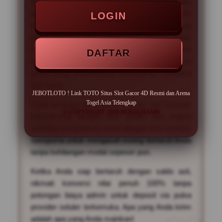
SLOT DEMO hadir sebagai solusi cerdas satu
atap untuk Anda! Kami menyediakan akses gratis
LOGIN
ke ribuan simulator mesin slot online terlengkap
untuk menguji pola, ritme, dan strategi Anda.
Tidak hanya sebagai tempat latihan, platform
DAFTAR
kami juga terintegrasi dengan gerbang taruhan
resmi yang menawarkan kemudahan transaksi
luar biasa.
JEBOTLOTO ! Link TOTO Situs Slot Gacor 4D Resmi dan Arena
Togel Asia Telengkap
Coba berbagai judul game populer dari provider
© COPYRIGHT 2026 HOKIEMAS88
internasional dengan fitur, grafik, dan tingkat
volatilitas yang persis sama dengan versi aslinya.
Sempurna untuk mengasah insting bertaruh Anda
tanpa kehilangan modal sepeser pun.
Ketika Anda siap bertaruh dengan saldo asli,
nikmati konversi nilai penuh 100% tanpa
potongan biaya admin untuk deposit via pulsa
provider seluler terkemuka. Apa yang Anda kirim
adalah apa yang Anda mainkan!