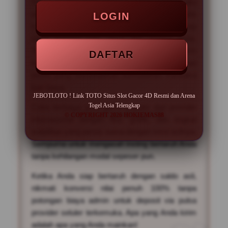
SLOT DEMO hadir sebagai solusi cerdas satu
atap untuk Anda! Kami menyediakan akses gratis
LOGIN
ke ribuan simulator mesin slot online terlengkap
untuk menguji pola, ritme, dan strategi Anda.
Tidak hanya sebagai tempat latihan, platform
DAFTAR
kami juga terintegrasi dengan gerbang taruhan
resmi yang menawarkan kemudahan transaksi
luar biasa.
JEBOTLOTO ! Link TOTO Situs Slot Gacor 4D Resmi dan Arena
Togel Asia Telengkap
Coba berbagai judul game populer dari provider
© COPYRIGHT 2026 HOKIEMAS88
internasional dengan fitur, grafik, dan tingkat
volatilitas yang persis sama dengan versi aslinya.
Sempurna untuk mengasah insting bertaruh Anda
tanpa kehilangan modal sepeser pun.
Ketika Anda siap bertaruh dengan saldo asli,
nikmati konversi nilai penuh 100% tanpa
potongan biaya admin untuk deposit via pulsa
provider seluler terkemuka. Apa yang Anda kirim
adalah apa yang Anda mainkan!