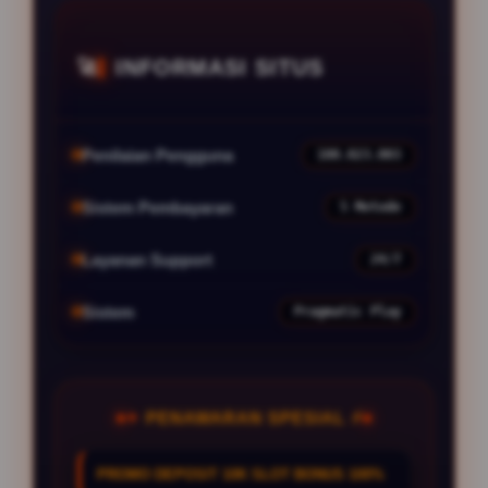
INFORMASI SITUS
Penilaian Pengguna
100.023.003
Sistem Pembayaran
5 Metode
Layanan Support
24/7
Sistem
Pragmatic Play
PENAWARAN SPESIAL
PROMO DEPOSIT 10K SLOT BONUS 100%