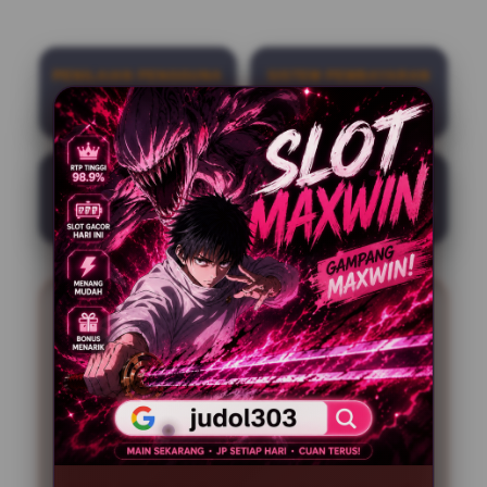
PENILAIAN PENGGUNA
SISTEM PEMBAYARAN
120.123.003
5 Metode
LAYANAN SUPPORT
SISTEM
24/7
Pragmatic Play
JEBOLTOTO
adalah bandar togel Asia terpopuler
dan link situs TOTO slot gacor terpercaya. Kami
menyediakan pasaran togel resmi terlengkap,
game slot online gampang menang, serta
transaksi aman dengan layanan online 24 jam
nonstop setiap hari!