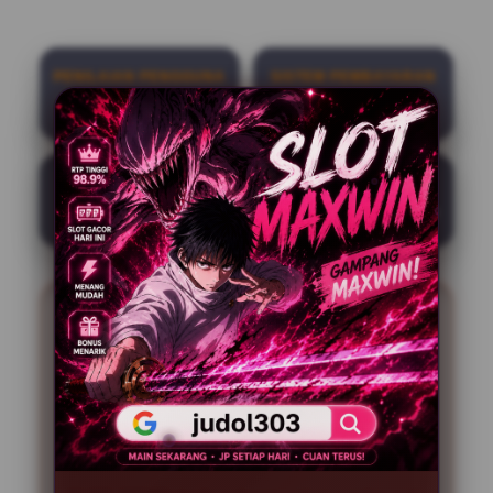
PENILAIAN PENGGUNA
SISTEM PEMBAYARAN
120.123.003
5 Metode
LAYANAN SUPPORT
SISTEM
24/7
Pragmatic Play
JEBOLTOTO
adalah bandar togel Asia terpopuler
dan link situs TOTO slot gacor terpercaya. Kami
menyediakan pasaran togel resmi terlengkap,
game slot online gampang menang, serta
transaksi aman dengan layanan online 24 jam
nonstop setiap hari!