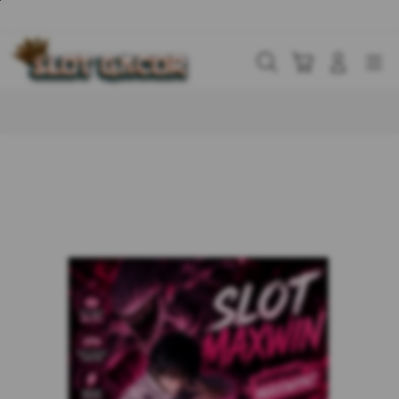
Skip
to
content
Cari
Troli
Login
Navigation
Buka Info Lebih Lanjut