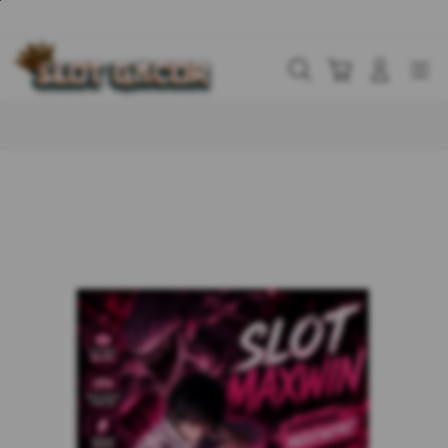
Skip
to
content
Cari
Troli
Login
Navigation
Buka Info Lebih Lanjut