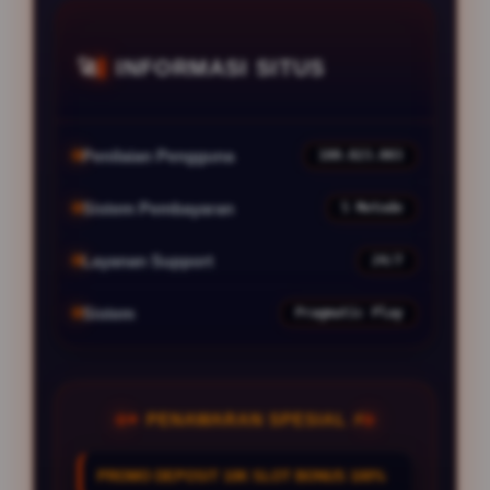
INFORMASI SITUS
Penilaian Pengguna
100.023.003
Sistem Pembayaran
5 Metode
Layanan Support
24/7
Sistem
Pragmatic Play
PENAWARAN SPESIAL
PROMO DEPOSIT 10K SLOT BONUS 100%