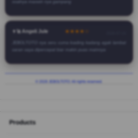
soalnya maxwin nya gampang
Angeli Jule
★★★★☆
2026-07-14
JEBOLTOTO nya seru cuma loading kadang agak lambat
saran saya dipercepat biar makin puas mainnya
© 2026 JEBOLTOTO. All rights reserved.
Buka
Footer Navigation
Products