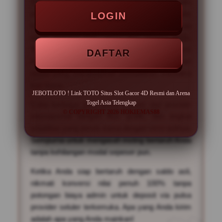
SLOT DEMO hadir sebagai solusi cerdas satu
atap untuk Anda! Kami menyediakan akses gratis
LOGIN
ke ribuan simulator mesin slot online terlengkap
untuk menguji pola, ritme, dan strategi Anda.
Tidak hanya sebagai tempat latihan, platform
DAFTAR
kami juga terintegrasi dengan gerbang taruhan
resmi yang menawarkan kemudahan transaksi
luar biasa.
JEBOTLOTO ! Link TOTO Situs Slot Gacor 4D Resmi dan Arena
Togel Asia Telengkap
Coba berbagai judul game populer dari provider
© COPYRIGHT 2026 HOKIEMAS88
internasional dengan fitur, grafik, dan tingkat
volatilitas yang persis sama dengan versi aslinya.
Sempurna untuk mengasah insting bertaruh Anda
tanpa kehilangan modal sepeser pun.
Ketika Anda siap bertaruh dengan saldo asli,
nikmati konversi nilai penuh 100% tanpa
potongan biaya admin untuk deposit via pulsa
provider seluler terkemuka. Apa yang Anda kirim
adalah apa yang Anda mainkan!