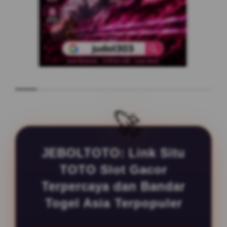
JEBOLTOTO: Link Situ
TOTO Slot Gacor
Terpercaya dan Bandar
Togel Asia Terpopuler