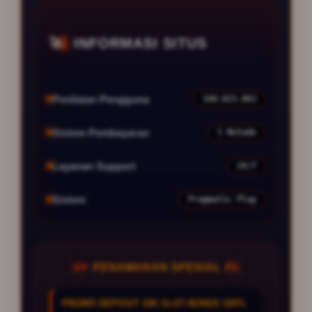
INFORMASI SITUS
Penilaian Pengguna
100.023.003
Sistem Pembayaran
5 Metode
Layanan Support
24/7
Sistem
Pragmatic Play
PENAWARAN SPESIAL
PROMO DEPOSIT 10K SLOT BONUS 100%