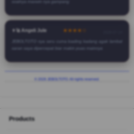
soalnya maxwin nya gampang
Angeli Jule
★★★★☆
2026-07-14
JEBOLTOTO nya seru cuma loading kadang agak lambat
saran saya dipercepat biar makin puas mainnya
© 2026 JEBOLTOTO. All rights reserved.
Buka
Footer Navigation
Products