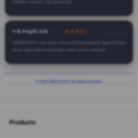
soalnya maxwin nya gampang
Angeli Jule
★★★★☆
2026-07-14
JEBOLTOTO nya seru cuma loading kadang agak lambat
saran saya dipercepat biar makin puas mainnya
© 2026 JEBOLTOTO. All rights reserved.
Buka
Footer Navigation
Products