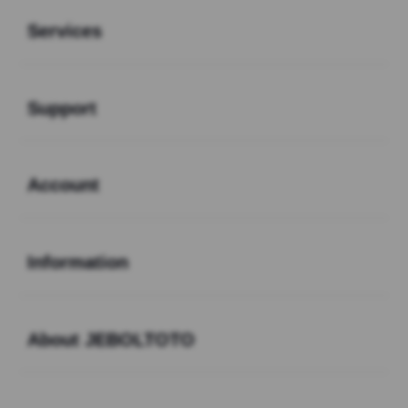
Buka
Services
Buka
Support
Buka
Account
Buka
Information
Buka
About JEBOLTOTO