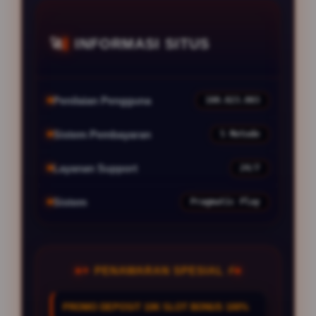
INFORMASI SITUS
Penilaian Pengguna
100.023.003
Sistem Pembayaran
5 Metode
Layanan Support
24/7
Sistem
Pragmatic Play
PENAWARAN SPESIAL
PROMO DEPOSIT 10K SLOT BONUS 100%