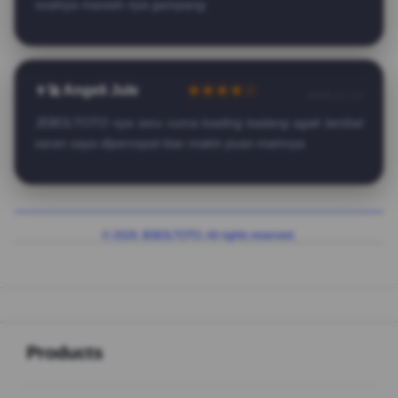
soalnya maxwin nya gampang
Angeli Jule
★★★★☆
2026-07-14
JEBOLTOTO nya seru cuma loading kadang agak lambat
saran saya dipercepat biar makin puas mainnya
© 2026 JEBOLTOTO. All rights reserved.
Buka
Footer Navigation
Products