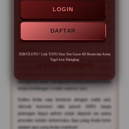
SLOT DEMO hadir sebagai solusi cerdas satu
atap untuk Anda! Kami menyediakan akses gratis
LOGIN
ke ribuan simulator mesin slot online terlengkap
untuk menguji pola, ritme, dan strategi Anda.
Tidak hanya sebagai tempat latihan, platform
DAFTAR
kami juga terintegrasi dengan gerbang taruhan
resmi yang menawarkan kemudahan transaksi
luar biasa.
JEBOTLOTO ! Link TOTO Situs Slot Gacor 4D Resmi dan Arena
Togel Asia Telengkap
Coba berbagai judul game populer dari provider
© COPYRIGHT 2026 HOKIEMAS88
internasional dengan fitur, grafik, dan tingkat
volatilitas yang persis sama dengan versi aslinya.
Sempurna untuk mengasah insting bertaruh Anda
tanpa kehilangan modal sepeser pun.
Ketika Anda siap bertaruh dengan saldo asli,
nikmati konversi nilai penuh 100% tanpa
potongan biaya admin untuk deposit via pulsa
provider seluler terkemuka. Apa yang Anda kirim
adalah apa yang Anda mainkan!