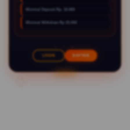
Minimal Deposit Rp. 10.000
Minimal Withdraw Rp 25.000
LOGIN
DAFTAR
Layer Popup Close
JEBOLTOTO: Link Situ
TOTO Slot Gacor Terpercaya
dan Bandar Togel Asia
Terpopuler