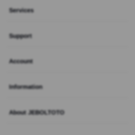
Buka
Services
Buka
Support
Buka
Account
Buka
Information
Buka
About JEBOLTOTO