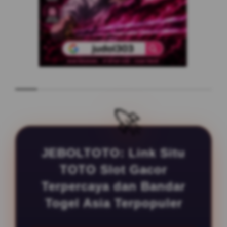
JEBOLTOTO: Link Situ
TOTO Slot Gacor
Terpercaya dan Bandar
Togel Asia Terpopuler