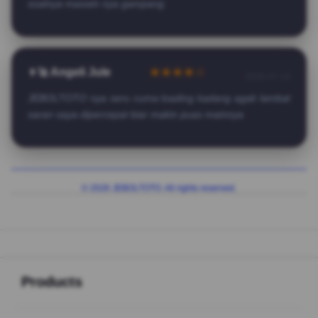
soalnya maxwin nya gampang
Angeli Jule
★★★★☆
2026-07-14
JEBOLTOTO nya seru cuma loading kadang agak lambat
saran saya dipercepat biar makin puas mainnya
© 2026 JEBOLTOTO. All rights reserved.
Buka
Footer Navigation
Products