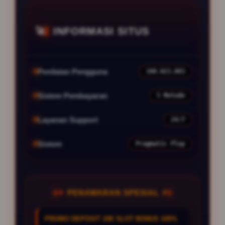
INFORMASI SITUS
Penilaian Pengguna
100.023.003
Sistem Pembayaran
5 Metode
Layanan Support
24/7
Sistem
Pragmatic Play
PENAWARAN SPESIAL
PROMO DEPOSIT 10K SLOT BONUS 100%