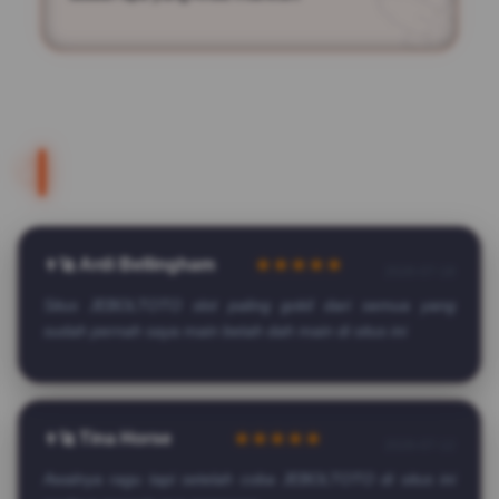
ULASAN TERBARU KOMUNITAS
JEBOLTOTO
Ardi Bellingham
★★★★★
2026-07-18
Situs JEBOLTOTO slot paling gokil dari semua yang
sudah pernah saya main betah dah main di situs ini
Tina Horse
★★★★★
2026-07-12
Awalnya ragu tapi setelah coba JEBOLTOTO di situs ini