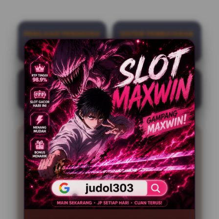
PENILAIAN PENGGUNA
SISTEM PEMBAYARAN
120.123.003
5 Metode
LAYANAN SUPPORT
SISTEM
24/7
Pragmatic Play
JEBOLTOTO
adalah bandar togel Asia terpopuler
dan link situs TOTO slot gacor terpercaya. Kami
menyediakan pasaran togel resmi terlengkap,
game slot online gampang menang, serta
transaksi aman dengan layanan online 24 jam
nonstop setiap hari!