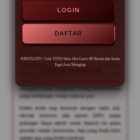
SLOT DEMO hadir sebagai solusi cerdas satu
atap untuk Anda! Kami menyediakan akses gratis
LOGIN
ke ribuan simulator mesin slot online terlengkap
untuk menguji pola, ritme, dan strategi Anda.
Tidak hanya sebagai tempat latihan, platform
DAFTAR
kami juga terintegrasi dengan gerbang taruhan
resmi yang menawarkan kemudahan transaksi
luar biasa.
JEBOTLOTO ! Link TOTO Situs Slot Gacor 4D Resmi dan Arena
Togel Asia Telengkap
Coba berbagai judul game populer dari provider
© COPYRIGHT 2026 HOKIEMAS88
internasional dengan fitur, grafik, dan tingkat
volatilitas yang persis sama dengan versi aslinya.
Sempurna untuk mengasah insting bertaruh Anda
tanpa kehilangan modal sepeser pun.
Ketika Anda siap bertaruh dengan saldo asli,
nikmati konversi nilai penuh 100% tanpa
potongan biaya admin untuk deposit via pulsa
provider seluler terkemuka. Apa yang Anda kirim
adalah apa yang Anda mainkan!