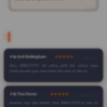
ULASAN TERBARU KOMUNITAS
JEBOLTOTO
Ardi Bellingham
★★★★★
2026-07-18
Situs JEBOLTOTO slot paling gokil dari semua yang
sudah pernah saya main betah dah main di situs ini
Tina Horse
★★★★★
2026-07-12
Awalnya ragu tapi setelah coba JEBOLTOTO di situs ini