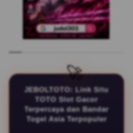
JEBOLTOTO: Link Situ
TOTO Slot Gacor
Terpercaya dan Bandar
Togel Asia Terpopuler