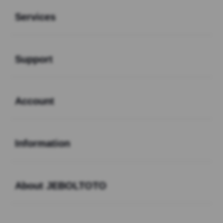
Buka
Services
Buka
Support
Buka
Account
Buka
Information
Buka
About JEBOLTOTO