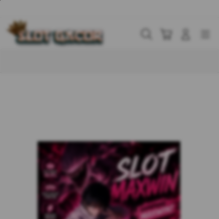
Skip
to
content
Cari
Troli
Login
Navigation
Buka Info Lebih Lanjut