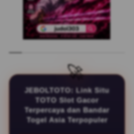
JEBOLTOTO: Link Situ
TOTO Slot Gacor
Terpercaya dan Bandar
Togel Asia Terpopuler