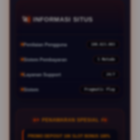
INFORMASI SITUS
Penilaian Pengguna
100.023.003
Sistem Pembayaran
5 Metode
Layanan Support
24/7
Sistem
Pragmatic Play
PENAWARAN SPESIAL
PROMO DEPOSIT 10K SLOT BONUS 100%