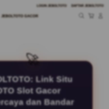
LOGIN JEBOLTOTO
DAFTAR JEBOLTOTO
Cari
Troli
Login/Sign-Up
JEBOLTOTO GACOR
Cari
LTOTO: Link Situ
OTO Slot Gacor
ercaya dan Bandar