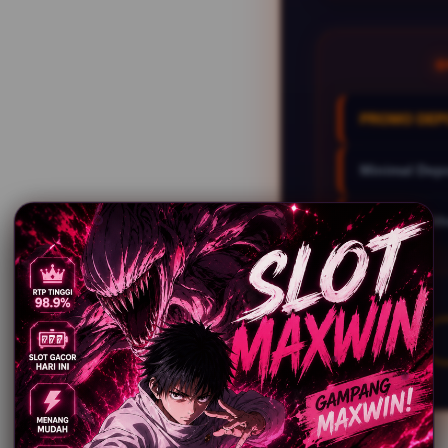
PROMO DEPO
Minimal Depo
Minimal Wit