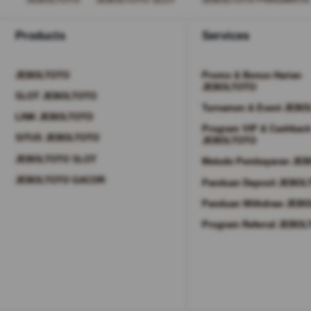
Footer Navigation
Products
Services
JEBOLTOTO
Promo & Bonus Harian
JEBOLTOTO
SLOT JEBOLTOTO
Turnamen & Event JEB
LINK JEBOLTOTO
Program VIP & Cashbac
SITUS JEBOLTOTO
JEBOLTOTO
JEBOLTOTO SLOT
Metode Pembayaran JE
JEBOLTOTO GACOR
Panduan Deposit JEBO
Panduan Withdraw JEB
Program Referral JEBO