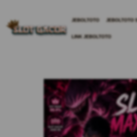
Skip
to
content
JEBOLTOTO
JEBOLTOTO 
LINK JEBOLTOTO
Buka Info Lebih Lanjut