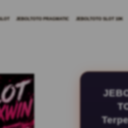
SLOT
JEBOLTOTO PRAGMATIC
JEBOLTOTO SLOT 10K
JEBO
T
Terp