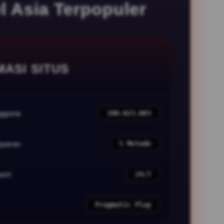
l Asia Terpopuler
MASI SITUS
ngguna
100.023.003
ayaran
5 Metode
ort
24/7
Pragmatic Play