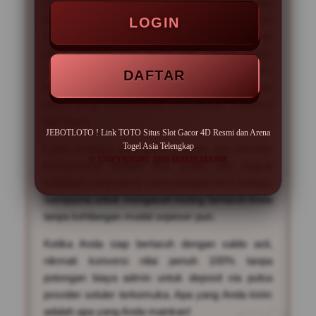
SLOT DEMO hadir sebagai solusi cerdas satu
atap untuk Anda! Kami menyediakan akses gratis
LOGIN
ke ribuan simulator mesin slot online terlengkap
untuk menguji pola, ritme, dan strategi Anda.
Tidak hanya sebagai tempat latihan, platform
DAFTAR
kami juga terintegrasi dengan gerbang taruhan
resmi yang menawarkan kemudahan transaksi
luar biasa.
JEBOTLOTO ! Link TOTO Situs Slot Gacor 4D Resmi dan Arena
Togel Asia Telengkap
Coba berbagai judul game populer dari provider
© COPYRIGHT 2026 HOKIEMAS88
internasional dengan fitur, grafik, dan tingkat
volatilitas yang persis sama dengan versi aslinya.
Sempurna untuk mengasah insting bertaruh Anda
tanpa kehilangan modal sepeser pun.
Ketika Anda siap bertaruh dengan saldo asli,
nikmati konversi nilai penuh 100% tanpa
potongan biaya admin untuk deposit via pulsa
provider seluler terkemuka. Apa yang Anda kirim
adalah apa yang Anda mainkan!