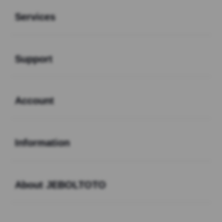
Buka
Services
Buka
Support
Buka
Account
Buka
Information
Buka
About JEBOLTOTO