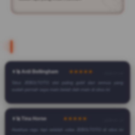
ULASAN TERBARU KOMUNITAS
JEBOLTOTO
Ardi Bellingham
★★★★★
2026-07-18
Situs JEBOLTOTO slot paling gokil dari semua yang
sudah pernah saya main betah dah main di situs ini
Tina Horse
★★★★★
2026-07-12
Awalnya ragu tapi setelah coba JEBOLTOTO di situs ini