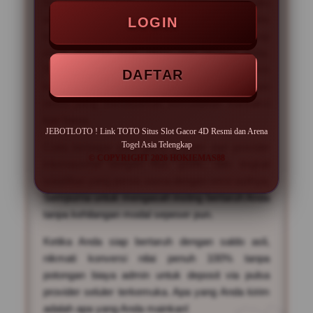
SLOT DEMO hadir sebagai solusi cerdas satu
atap untuk Anda! Kami menyediakan akses gratis
LOGIN
ke ribuan simulator mesin slot online terlengkap
untuk menguji pola, ritme, dan strategi Anda.
Tidak hanya sebagai tempat latihan, platform
DAFTAR
kami juga terintegrasi dengan gerbang taruhan
resmi yang menawarkan kemudahan transaksi
luar biasa.
JEBOTLOTO ! Link TOTO Situs Slot Gacor 4D Resmi dan Arena
Togel Asia Telengkap
Coba berbagai judul game populer dari provider
© COPYRIGHT 2026 HOKIEMAS88
internasional dengan fitur, grafik, dan tingkat
volatilitas yang persis sama dengan versi aslinya.
Sempurna untuk mengasah insting bertaruh Anda
tanpa kehilangan modal sepeser pun.
Ketika Anda siap bertaruh dengan saldo asli,
nikmati konversi nilai penuh 100% tanpa
potongan biaya admin untuk deposit via pulsa
provider seluler terkemuka. Apa yang Anda kirim
adalah apa yang Anda mainkan!