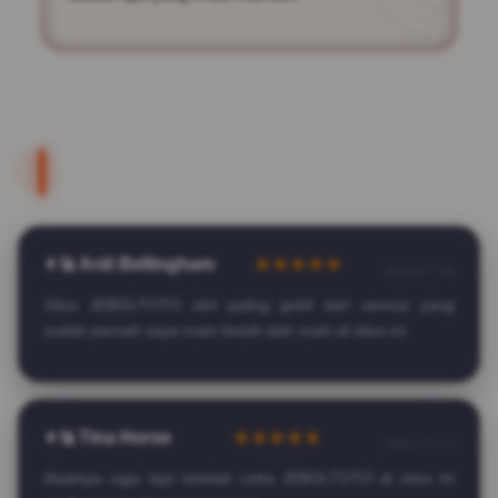
ULASAN TERBARU KOMUNITAS
JEBOLTOTO
Ardi Bellingham
★★★★★
2026-07-18
Situs JEBOLTOTO slot paling gokil dari semua yang
sudah pernah saya main betah dah main di situs ini
Tina Horse
★★★★★
2026-07-12
Awalnya ragu tapi setelah coba JEBOLTOTO di situs ini