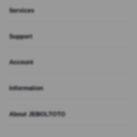
Buka
Services
Buka
Support
Buka
Account
Buka
Information
Buka
About JEBOLTOTO