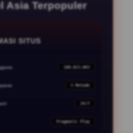
l Asia Terpopuler
MASI SITUS
ngguna
100.023.003
ayaran
5 Metode
ort
24/7
Pragmatic Play