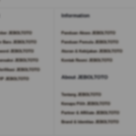
Information
mber JEBOLTOTO
Panduan Akses JEBOLTOTO
un Baru JEBOLTOTO
Panduan Pemula JEBOLTOTO
sword JEBOLTOTO
Aturan & Kebijakan JEBOLTOTO
ransaksi JEBOLTOTO
Kontak Resmi JEBOLTOTO
erifikasi JEBOLTOTO
About JEBOLTOTO
VIP JEBOLTOTO
Tentang JEBOLTOTO
Kenapa Pilih JEBOLTOTO
Partner & Affiliate JEBOLTOTO
Brand & Identitas JEBOLTOTO